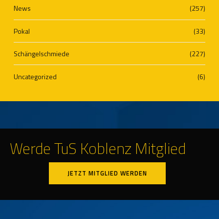
News
(257)
Pokal
(33)
Schängelschmiede
(227)
Uncategorized
(6)
Werde TuS Koblenz Mitglied
JETZT MITGLIED WERDEN