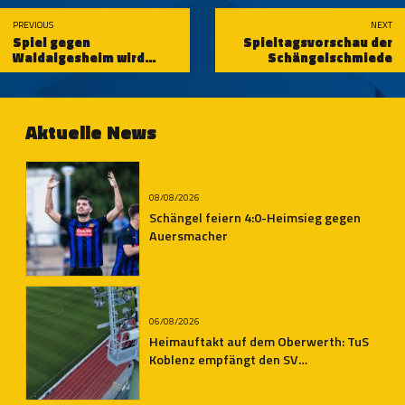
PREVIOUS
NEXT
Spiel gegen
Spieltagsvorschau der
Waldalgesheim wird
Schängelschmiede
später angepfiffen
Aktuelle News
08/08/2026
Schängel feiern 4:0-Heimsieg gegen
Auersmacher
06/08/2026
Heimauftakt auf dem Oberwerth: TuS
Koblenz empfängt den SV
Auersmacher