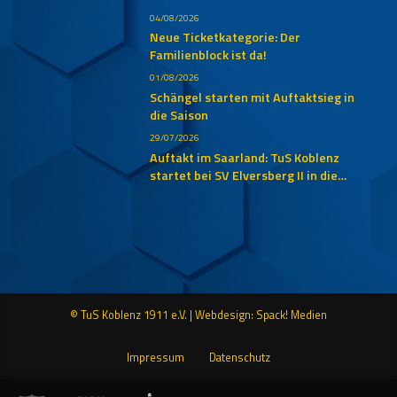
04/08/2026
Neue Ticketkategorie: Der
Familienblock ist da!
01/08/2026
Schängel starten mit Auftaktsieg in
die Saison
29/07/2026
Auftakt im Saarland: TuS Koblenz
startet bei SV Elversberg II in die
neue Oberliga-Saison
© TuS Koblenz 1911 e.V. |
Webdesign: Spack! Medien
Impressum
Datenschutz