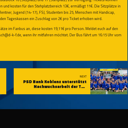
und kosten für den Stehplatzbereich 13€, ermäßigt 11€. Die Sitzplätze in
entner, Jugend (14-17), FSJ, Studenten bis 25, Menschen mit Handicap,
n den Tageskassen ein Zuschlag von 2€ pro Ticket erhoben wird.
ätze im Fanbus an, diese kosten 19,11€ pro Person. Meldet euch auf den
usch@d-k-f.de
, wenn ihr mitfahren möchtet. Der Bus fährt um 16:15 Uhr vom
NEXT
PSD Bank Koblenz unterstützt
Nachwuchsarbeit der TuS
Koblenz mit 10.000€