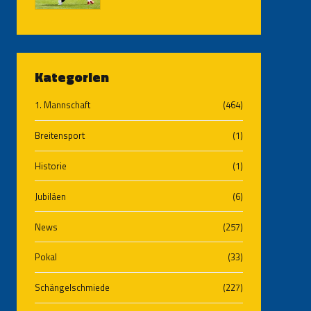
Kategorien
1. Mannschaft
(464)
Breitensport
(1)
Historie
(1)
Jubiläen
(6)
News
(257)
Pokal
(33)
Schängelschmiede
(227)