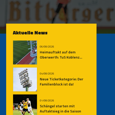
Aktuelle News
06/08/2026
Heimauftakt auf dem
Oberwerth: TuS Koblenz
empfängt den SV
Auersmacher
04/08/2026
Neue Ticketkategorie: Der
Familienblock ist da!
01/08/2026
Schängel starten mit
Auftaktsieg in die Saison