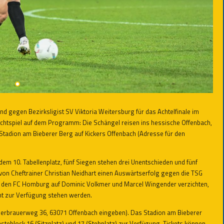
 gegen Bezirksligist SV Viktoria Weitersburg für das Achtelfinale im
flichtspiel auf dem Programm: Die Schängel reisen ins hessische Offenbach,
 Stadion am Bieberer Berg auf Kickers Offenbach (Adresse für den
dem 10. Tabellenplatz, fünf Siegen stehen drei Unentschieden und fünf
von Cheftrainer Christian Neidhart einen Auswärtserfolg gegen die TSG
n den FC Homburg auf Dominic Volkmer und Marcel Wingender verzichten,
cht zur Verfügung stehen werden.
 Bierbrauerweg 36, 63071 Offenbach eingeben). Das Stadion am Bieberer
ästeblock 16 (Sitzplatz) und 17 (Stehplatz) zur Verfügung. Tickets können