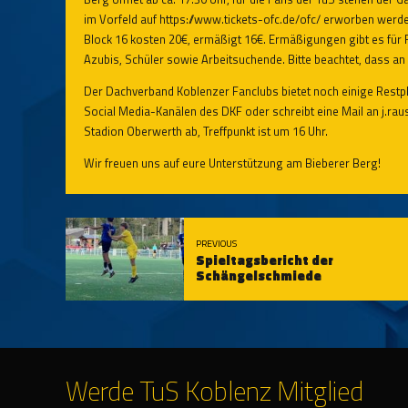
im Vorfeld auf
https://www.tickets-ofc.de/ofc/
erworben werden 
Block 16 kosten 20€, ermäßigt 16€. Ermäßigungen gibt es für R
Azubis, Schüler sowie Arbeitsuchende. Bitte beachtet, dass a
Der Dachverband Koblenzer Fanclubs bietet noch einige Restpl
Social Media-Kanälen des DKF oder schreibt eine Mail an
j.ra
Stadion Oberwerth ab, Treffpunkt ist um 16 Uhr.
Wir freuen uns auf eure Unterstützung am Bieberer Berg!
PREVIOUS
Spieltagsbericht der
Schängelschmiede
Werde TuS Koblenz Mitglied