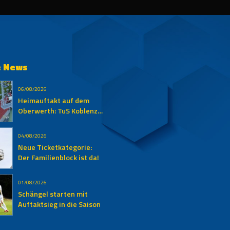
e News
06/08/2026
Heimauftakt auf dem
Oberwerth: TuS Koblenz
empfängt den SV
Auersmacher
04/08/2026
Neue Ticketkategorie:
Der Familienblock ist da!
01/08/2026
Schängel starten mit
Auftaktsieg in die Saison