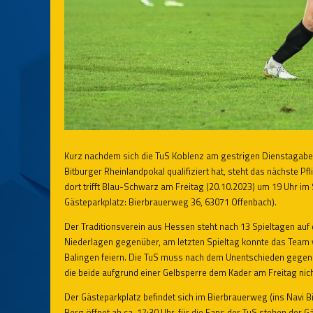
Kurz nachdem sich die TuS Koblenz am gestrigen Dienstagabend
Bitburger Rheinlandpokal qualifiziert hat, steht das nächste P
dort trifft Blau-Schwarz am Freitag (20.10.2023) um 19 Uhr im
Gästeparkplatz: Bierbrauerweg 36, 63071 Offenbach).
Der Traditionsverein aus Hessen steht nach 13 Spieltagen auf 
Niederlagen gegenüber, am letzten Spieltag konnte das Team 
Balingen feiern. Die TuS muss nach dem Unentschieden gege
die beide aufgrund einer Gelbsperre dem Kader am Freitag ni
Der Gästeparkplatz befindet sich im Bierbrauerweg (ins Navi
Berg öffnet ab ca. 17:30 Uhr, für die Fans der TuS stehen der G