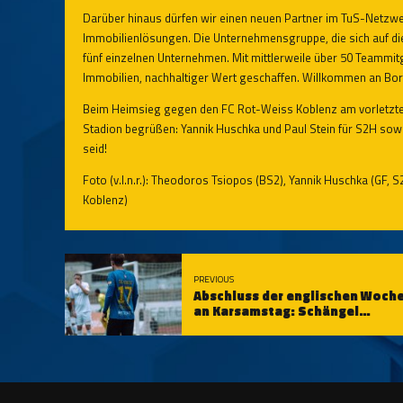
Darüber hinaus dürfen wir einen neuen Partner im TuS-Netzwer
Immobilienlösungen. Die Unternehmensgruppe, die sich auf die
fünf einzelnen Unternehmen. Mit mittlerweile über 50 Teammit
Immobilien, nachhaltiger Wert geschaffen. Willkommen an Bor
Beim Heimsieg gegen den FC Rot-Weiss Koblenz am vorletzten 
Stadion begrüßen: Yannik Huschka und Paul Stein für S2H sowi
seid!
Foto (v.l.n.r.): Theodoros Tsiopos (BS2), Yannik Huschka (GF, 
Koblenz)
PREVIOUS
Abschluss der englischen Woch
an Karsamstag: Schängel
empfangen SV Gonsenheim