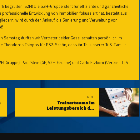
k begrüßen: S2H! Die S2H-Gruppe steht für effiziente und ganzheitliche
 professionelle Entwicklung von Immobilien fokussiert hat, besteht aus
gliedern, wird durch den Ankauf, die Sanierung und Verwaltung von
d!
Samstag durften wir Vertreter beider Gesellschaften persönlich im
e Theodoros Tsiopos für BS2. Schön, dass ihr Teil unserer TuS-Familie
S2H-Gruppe), Paul Stein (GF, S2H-Gruppe) und Carlo Etzkorn (Vertrieb TuS
NEXT
e
Trainerteams im
Leistungsbereich der
Schängelschmiede für die Saison
2025/2026 benannt