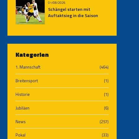
01/08/2026
Schängel starten mit
Auftaktsieg in die Saison
Kategorien
1. Mannschaft
(464)
Breitensport
(1)
Historie
(1)
Jubiläen
(6)
News
(257)
Pokal
(33)