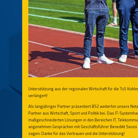
Unterstützung aus der regionalen Wirtschaft für die TuS Kobl
verlängert!
Als langjähriger Partner präsentiert BS2 weiterhin unsere Ne
Partner aus Wirtschaft, Sport und Politik bei. Das IT-System
maßgeschneiderten Lösungen in den Bereichen IT, Telekommunik
angenehmen Gesprächen mit Geschäftsführer Benedikt Seuss w
sagen: Danke für das Vertrauen und die Unterstützung!