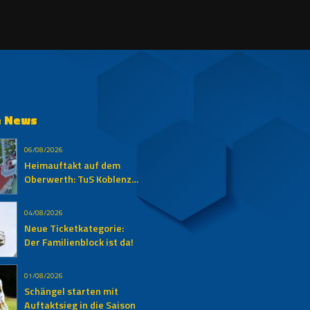
e News
06/08/2026
Heimauftakt auf dem
Oberwerth: TuS Koblenz
empfängt den SV
Auersmacher
04/08/2026
Neue Ticketkategorie:
Der Familienblock ist da!
01/08/2026
Schängel starten mit
Auftaktsieg in die Saison