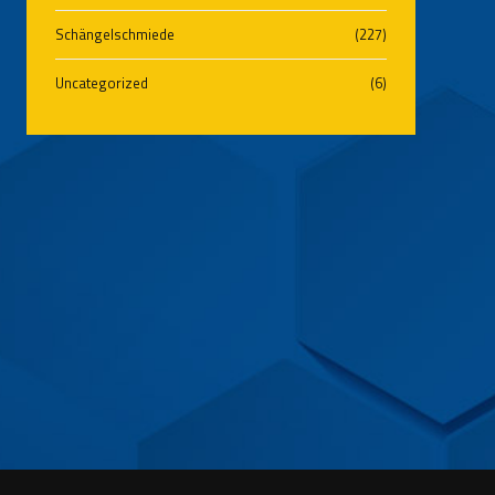
Schängelschmiede
(227)
Uncategorized
(6)