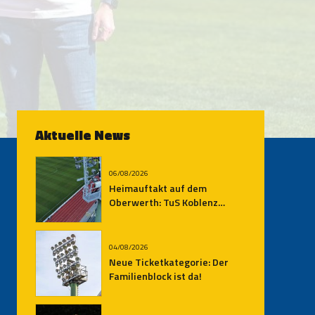
Aktuelle News
06/08/2026
Heimauftakt auf dem
Oberwerth: TuS Koblenz
empfängt den SV
Auersmacher
04/08/2026
Neue Ticketkategorie: Der
Familienblock ist da!