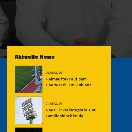
Aktuelle News
06/08/2026
Heimauftakt auf dem
Oberwerth: TuS Koblenz
empfängt den SV
Auersmacher
04/08/2026
Neue Ticketkategorie: Der
Familienblock ist da!