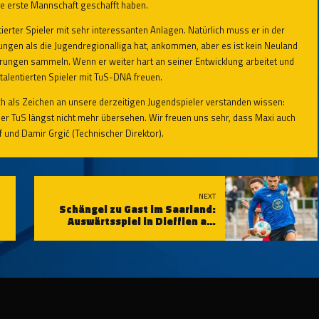
e erste Mannschaft geschafft haben.
ntierter Spieler mit sehr interessanten Anlagen. Natürlich muss er in der
ngen als die Jugendregionalliga hat, ankommen, aber es ist kein Neuland
ahrungen sammeln. Wenn er weiter hart an seiner Entwicklung arbeitet und
 talentierten Spieler mit TuS-DNA freuen.
uch als Zeichen an unsere derzeitigen Jugendspieler verstanden wissen:
er TuS längst nicht mehr übersehen. Wir freuen uns sehr, dass Maxi auch
f und Damir Grgić (Technischer Direktor).
NEXT
Schängel zu Gast im Saarland:
Auswärtsspiel in Diefflen am
Samstag