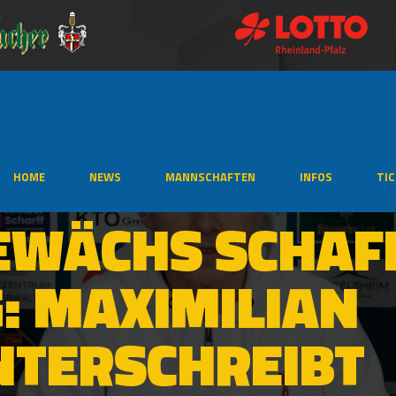
HOME
NEWS
MANNSCHAFTEN
INFOS
TI
EWÄCHS SCHAF
: MAXIMILIAN
NTERSCHREIBT