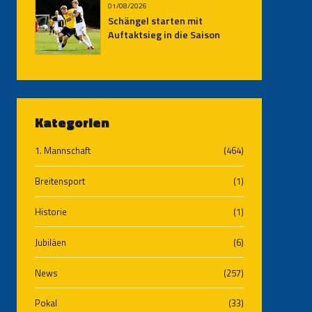
01/08/2026
Schängel starten mit
Auftaktsieg in die Saison
Kategorien
1. Mannschaft
(464)
Breitensport
(1)
Historie
(1)
Jubiläen
(6)
News
(257)
Pokal
(33)