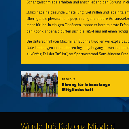
Schängelschmiede erhalten und anschließend den Sprung in di
„Maxi hat eine gesunde Einstellung, viel Willen und ist ein tale
Oberliga, die physisch und psychisch ganz andere Voraussetzu
mehr für ihn. In einigen Einsätzen konnte er bereits erste Erf
den Kopf klar behält, dürfen sich die TuS-Fans auf einen richtig
Die Unterschrift von Maximilian Buchheit wollen wir explizit a
Gute Leistungen in den älteren Jugendjahrgängen werden bei d
zukünftig Teil der TuS ist“, so Sportvorstand Sam-Vincent Grae
PREVIOUS
Ehrung für lebenslange
Mitgliedschaft
Werde TuS Koblenz Mitglied