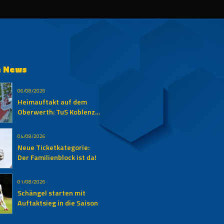
e News
06/08/2026
Heimauftakt auf dem
Oberwerth: TuS Koblenz
empfängt den SV
Auersmacher
04/08/2026
Neue Ticketkategorie:
Der Familienblock ist da!
01/08/2026
Schängel starten mit
Auftaktsieg in die Saison