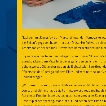
Nachdem mit Denys Vyrych, Marcel Wingender, Tomoya Kurogi u
die Zukunft gegeben haben, hat auch Masahiro Fujiwara seinen 
Arbeitspapier bei den Blau-Schwarzen unterschrieben und blei
Fujiwara wechselte zu Saisonbeginn vom Bonner SC zur TuS Kob
zurückblicken: Dem Mittelfeldspieler gelangen bislang elf Torb
sehenswertes Distanztor gegen die Eisbachtaler Sportfreunde
Pflichtspiel der Oberliga auf dem Platz und wird nach seiner 
Koblenz tragen.
„Wir freuen uns sehr, dass sich Masa bei uns wohlfühlt und se
von Leon Waldminghaus spielt er mittlerweile regelmäßig als r
Auf dieser Position ist er als technisch sehr versierter Spiele
unser Spiel sehr wichtig. Masa ist auf und neben dem Platz ei
Vertrag vorzeitig verlängert hat und seine Zukunft bei uns si