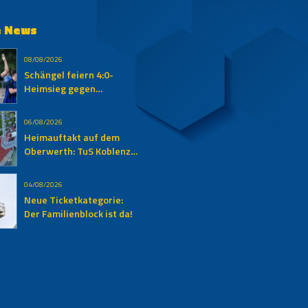
e News
08/08/2026
Schängel feiern 4:0-
Heimsieg gegen
Auersmacher
06/08/2026
Heimauftakt auf dem
Oberwerth: TuS Koblenz
empfängt den SV
Auersmacher
04/08/2026
Neue Ticketkategorie:
Der Familienblock ist da!