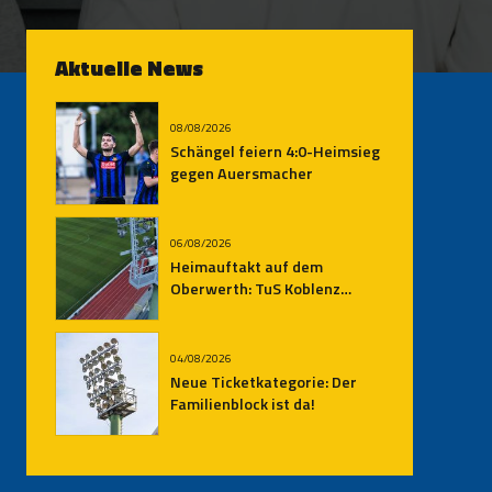
Aktuelle News
08/08/2026
Schängel feiern 4:0-Heimsieg
gegen Auersmacher
06/08/2026
Heimauftakt auf dem
Oberwerth: TuS Koblenz
empfängt den SV
Auersmacher
04/08/2026
Neue Ticketkategorie: Der
Familienblock ist da!