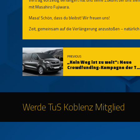
mit Masahiro Fujiwara.
Masa! Schön, dass du bleibst! Wir freuen uns!
Zeit, gemeinsam auf die Verlängerung anzustoßen – natürlich 
PREVIOUS
„Kein Weg ist zu weit“: Neue
Crowdfunding-Kampagne der Tu
Koblenz-Stiftung
Werde TuS Koblenz Mitglied