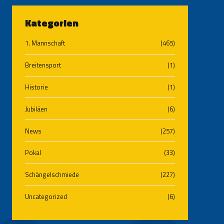
Kategorien
1. Mannschaft
(465)
Breitensport
(1)
Historie
(1)
Jubiläen
(6)
News
(257)
Pokal
(33)
Schängelschmiede
(227)
Uncategorized
(6)