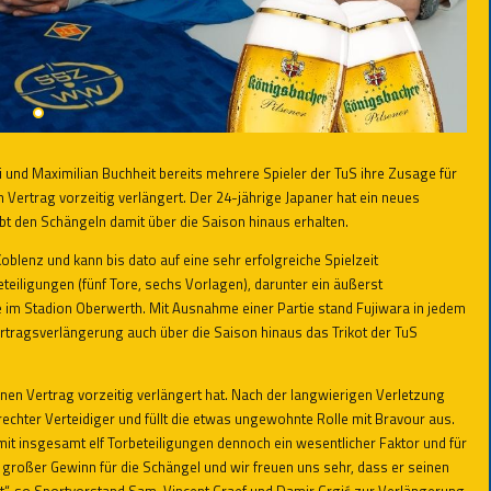
nd Maximilian Buchheit bereits mehrere Spieler der TuS ihre Zusage für
Vertrag vorzeitig verlängert. Der 24-jährige Japaner hat ein neues
bt den Schängeln damit über die Saison hinaus erhalten.
lenz und kann bis dato auf eine sehr erfolgreiche Spielzeit
eteiligungen (fünf Tore, sechs Vorlagen), darunter ein äußerst
 im Stadion Oberwerth. Mit Ausnahme einer Partie stand Fujiwara in jedem
Vertragsverlängerung auch über die Saison hinaus das Trikot der TuS
inen Vertrag vorzeitig verlängert hat. Nach der langwierigen Verletzung
echter Verteidiger und füllt die etwas ungewohnte Rolle mit Bravour aus.
r mit insgesamt elf Torbeteiligungen dennoch ein wesentlicher Faktor und für
n großer Gewinn für die Schängel und wir freuen uns sehr, dass er seinen
eht“, so Sportvorstand Sam-Vincent Graef und Damir Grgić zur Verlängerung