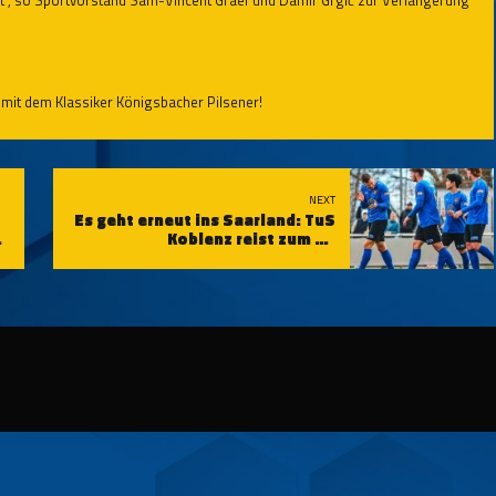
mit dem Klassiker Königsbacher Pilsener!
NEXT
Es geht erneut ins Saarland: TuS
S
Koblenz reist zum SV
Auersmacher