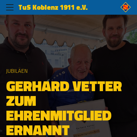
TuS Koblenz 1911 e.V.
JUBILÄEN
GERHARD VETTER
ZUM
EHRENMITGLIED
ERNANNT