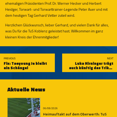
ehemaligen Präsidenten Prof. Dr. Werner Hecker und Herbert
Heidger, Torwart- und Torwarttrainer-Legende Peter Auer und mit
dem heutigen Tag Gerhard Vetter zuteil wird.
Herzlichen Glückwunsch, lieber Gerhard, und vielen Dank für alles,
was Du für die TuS Koblenz geleistet hast. Willkommen im ganz
kleinen Kreis der Ehrenmitglieder!
PREVIOUS
NEXT
Fix: Taeyoung Je bleibt
Luka Hirninger trägt
ein Schängel
auch künftig das Trikot
der TuS Koblenz
Aktuelle News
06/08/2026
Heimauftakt auf dem Oberwerth: TuS