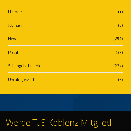
Historie
(1)
Jubiläen
(6)
News
(257)
Pokal
(33)
Schängelschmiede
(227)
Uncategorized
(6)
Werde TuS Koblenz Mitglied