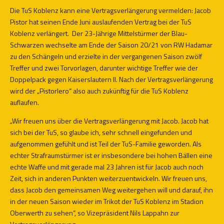
Die TuS Koblenz kann eine Vertragsverlängerung vermelden: Jacob
Pistor hat seinen Ende Juni auslaufenden Vertrag bei der TuS
Koblenz verlängert.
Der 23-Jährige Mittelstürmer der Blau-
Schwarzen wechselte am Ende der Saison 20/21 von RW Hadamar
zu den Schängeln und erzielte in der vergangenen Saison zwölf
Treffer und zwei Torvorlagen, darunter wichtige Treffer wie der
Doppelpack gegen Kaiserslautern II. Nach der Vertragsverlängerung
wird der „Pistorlero“ also auch zukünftig für die TuS Koblenz
auflaufen.
„Wir freuen uns über die Vertragsverlängerung mit Jacob. Jacob hat
sich bei der TuS, so glaube ich, sehr schnell eingefunden und
aufgenommen gefühlt und ist Teil der TuS-Familie geworden. Als
echter Strafraumstürmer ist er insbesondere bei hohen Bällen eine
echte Waffe und mit gerade mal 23 Jahren ist für Jacob auch noch
Zeit, sich in anderen Punkten weiterzuentwickeln. Wir freuen uns,
dass Jacob den gemeinsamen Weg weitergehen will und darauf, ihn
in der neuen Saison wieder im Trikot der TuS Koblenz im Stadion
Oberwerth zu sehen“, so Vizepräsident Nils Lappahn zur