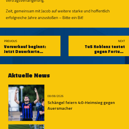
Vertragsverlängerung.
Zeit, gemeinsam mit Jacob auf weitere starke und hoffentlich
erfolgreiche Jahre anzustoßen – Bitte ein Bit!
PREVIOUS
NEXT
Vorverkauf beginnt:
TuS Koblenz testet
Jetzt Dauerkarte
gegen Fortuna
sichern!
Düsseldorf
Aktuelle News
08/08/2026
Schängel feiern 4:0-Heimsieg gegen
Auersmacher