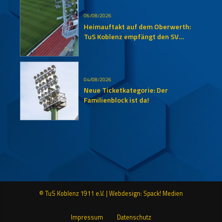
06/08/2026
Heimauftakt auf dem Oberwerth:
TuS Koblenz empfängt den SV
Auersmacher
04/08/2026
Neue Ticketkategorie: Der
Familienblock ist da!
© TuS Koblenz 1911 e.V. |
Webdesign: Spack! Medien
Impressum
Datenschutz