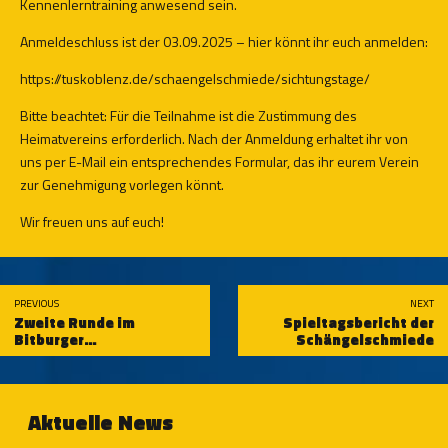
Kennenlerntraining anwesend sein.
Anmeldeschluss ist der 03.09.2025 – hier könnt ihr euch anmelden:
https://tuskoblenz.de/schaengelschmiede/sichtungstage/
Bitte beachtet: Für die Teilnahme ist die Zustimmung des
Heimatvereins erforderlich. Nach der Anmeldung erhaltet ihr von
uns per E-Mail ein entsprechendes Formular, das ihr eurem Verein
zur Genehmigung vorlegen könnt.
Wir freuen uns auf euch!
PREVIOUS
NEXT
Zweite Runde im
Spieltagsbericht der
Bitburger
Schängelschmiede
Rheinlandpokal
Aktuelle News