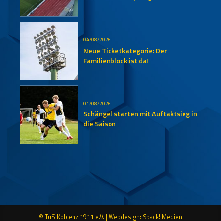
Auersmacher
04/08/2026
Neue Ticketkategorie: Der
Familienblock ist da!
01/08/2026
Schängel starten mit Auftaktsieg in
die Saison
© TuS Koblenz 1911 e.V. |
Webdesign: Spack! Medien