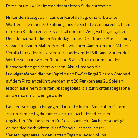
Partie ist um 14 Uhr im traditionsreichen Südweststadion.
Hinter den Gastgebern aus der Kurpfalz liegt eine turbulente
Woche: Trotz einer 2:0-Führung musste sich die Arminia zuletzt dem
direkten Konkurrenten Eisbachtal noch mit 2:4 geschlagen geben.
Unmittelbar nach dieser Niederlage traten Cheftrainer Marco Laping
sowie Co-Trainer Matteo Monetta von ihren Ämtern zurück. Mit der
Verpflichtung der pfälzischen Trainerlegende Ralf Gimmy unter der
Woche soll nun wieder Ruhe und Stabilität einkehren und der
Klassenerhalt gesichert werden. Aktuell stehen die
Ludwigshafener, die von Kapitän und Ex-Schängel Ricardo Antonaci
auf dem Platz angeführt werden, mit 26 Punkten aus 25 Spielen
jedoch auf einem direkten Abstiegsplatz, bis zur Nichtabstiegszone
sind es aber nur wenige Zähler.
Bei den Schängeln hingegen dürfte die kurze Pause über Ostern
zur rechten Zeit gekommen sein, um nach der intensiven
englischen Woche wieder Kräfte zu sammeln. Auch personell gibt
es positive Nachrichten: Nazif Tchadjei ist nach langer
Verletzungspause in den letzten Tagen wieder voll ins