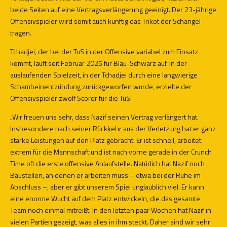
beide Seiten auf eine Vertragsverlängerung geeinigt. Der 23-jährige
Offensivspieler wird somit auch künftig das Trikot der Schängel
tragen.
Tchadjei, der bei der TuS in der Offensive variabel zum Einsatz
kommt, läuft seit Februar 2025 für Blau-Schwarz auf. In der
auslaufenden Spielzeit, in der Tchadjei durch eine langwierige
Schambeinentzündung zurückgeworfen wurde, erzielte der
Offensivspieler zwölf Scorer für die TuS.
„Wir freuen uns sehr, dass Nazif seinen Vertrag verlängert hat.
Insbesondere nach seiner Rückkehr aus der Verletzung hat er ganz
starke Leistungen auf den Platz gebracht. Er ist schnell, arbeitet
extrem für die Mannschaft und ist nach vorne gerade in der Crunch
Time oft die erste offensive Anlaufstelle. Natürlich hat Nazif noch
Baustellen, an denen er arbeiten muss – etwa bei der Ruhe im
Abschluss –, aber er gibt unserem Spiel unglaublich viel. Er kann
eine enorme Wucht auf dem Platz entwickeln, die das gesamte
Team noch einmal mitreißt. In den letzten paar Wochen hat Nazif in
vielen Partien gezeigt, was alles in ihm steckt. Daher sind wir sehr