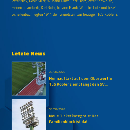
Peter Nick, Peter Miltz, Wilhelm Miltz, Fritz Holz, Peter Schwolen,
Heinrich Lamberti, Karl Bohr, Johann Blank, Wilhelm Lotz und Josef
Schellenbach legten 1911 den Grundstein zur heutigen TuS Koblenz.
Letzte News
06/08/2026
Heimauftakt auf dem Oberwerth:
TuS Koblenz empfängt den SV
Auersmacher
04/08/2026
Neue Ticketkategorie: Der
Familienblock ist da!