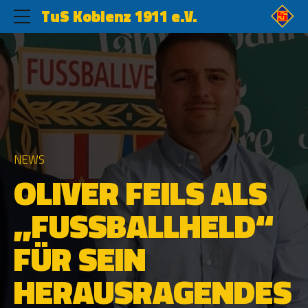
TuS Koblenz 1911 e.V.
NEWS
OLIVER FEILS ALS
„FUSSBALLHELD“ F
ÜR SEIN H
ERAUSRAGENDES E