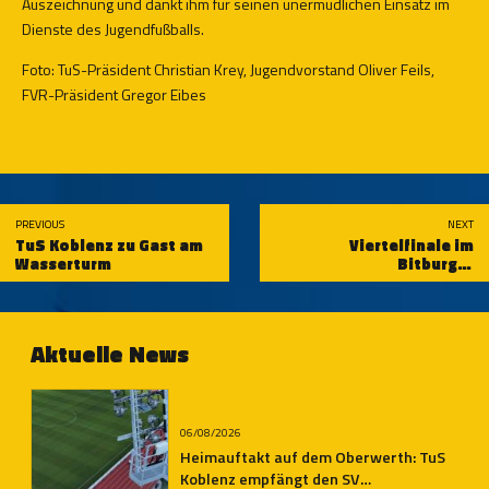
Auszeichnung und dankt ihm für seinen unermüdlichen Einsatz im
Dienste des Jugendfußballs.
Foto: TuS-Präsident Christian Krey, Jugendvorstand Oliver Feils,
FVR-Präsident Gregor Eibes
PREVIOUS
NEXT
TuS Koblenz zu Gast am
Viertelfinale im
Wasserturm
Bitburger
Rheinlandpokal
terminiert
Aktuelle News
06/08/2026
Heimauftakt auf dem Oberwerth: TuS
Koblenz empfängt den SV