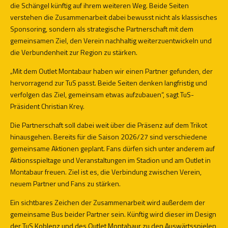
die Schängel künftig auf ihrem weiteren Weg. Beide Seiten
verstehen die Zusammenarbeit dabei bewusst nicht als klassisches
Sponsoring, sondern als strategische Partnerschaft mit dem
gemeinsamen Ziel, den Verein nachhaltig weiterzuentwickeln und
die Verbundenheit zur Region zu stärken.
„Mit dem Outlet Montabaur haben wir einen Partner gefunden, der
hervorragend zur TuS passt. Beide Seiten denken langfristig und
verfolgen das Ziel, gemeinsam etwas aufzubauen“, sagt TuS-
Präsident Christian Krey.
Die Partnerschaft soll dabei weit über die Präsenz auf dem Trikot
hinausgehen. Bereits für die Saison 2026/27 sind verschiedene
gemeinsame Aktionen geplant. Fans dürfen sich unter anderem auf
Aktionsspieltage und Veranstaltungen im Stadion und am Outlet in
Montabaur freuen. Ziel ist es, die Verbindung zwischen Verein,
neuem Partner und Fans zu stärken.
Ein sichtbares Zeichen der Zusammenarbeit wird außerdem der
gemeinsame Bus beider Partner sein. Künftig wird dieser im Design
der TuS Koblenz und des Outlet Montabaur zu den Auswärtsspielen