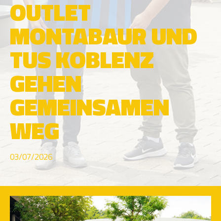
OUTLET
MONTABAUR UND
TUS KOBLENZ
GEHEN
GEMEINSAMEN
WEG
03/07/2026