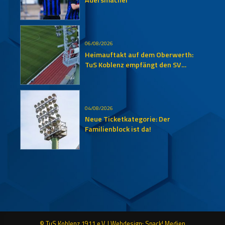
06/08/2026
Heimauftakt auf dem Oberwerth:
TuS Koblenz empfängt den SV
Auersmacher
04/08/2026
Neue Ticketkategorie: Der
Familienblock ist da!
© TuS Koblenz 1911 e.V. |
Webdesign: Spack! Medien