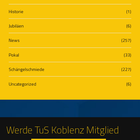
Historie
(1)
Jubiläen
(6)
News
(257)
Pokal
(33)
Schängelschmiede
(227)
Uncategorized
(6)
Werde TuS Koblenz Mitglied