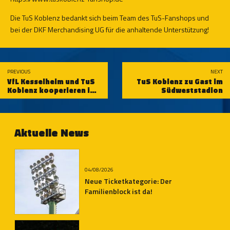
Die TuS Koblenz bedankt sich beim Team des TuS-Fanshops und
bei der DKF Merchandising UG für die anhaltende Unterstützung!
PREVIOUS
NEXT
VfL Kesselheim und TuS
TuS Koblenz zu Gast im
Koblenz kooperieren im
Südweststadion
jüngeren Jugendbereich
Aktuelle News
04/08/2026
Neue Ticketkategorie: Der
Familienblock ist da!