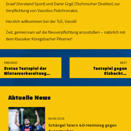
Graef (Vorstand Sport) und Damir Grgić (Technischer Direktor) zur
Verpflichtung von Vassilios Polichronakis.
Herzlich willkommen bei der TuS, Vassili!
Zeit, gemeinsam auf die Neuverpflichtung anzustoßen – natürlich mit
dem Klassiker Königsbacher Pilsener!
PREVIOUS
NEXT
Erstes Testspiel der
Testspiel gegen
Wintervorbereitung
Eisbachtal
gegen FC TuBa Pohlheim
witterungsbedingt
abgesagt
Aktuelle News
08/08/2026
Schängel feiern 4:0-Heimsieg gegen
Auersmacher