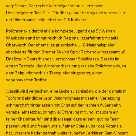
verpflichtet. Der rechte Verteidiger stand zuletzt beim
Hessenligisten Türk Gücü Friedberg unter Vertrag und wechselt in
der Winterpause ablösefrei zur TuS Koblenz.
Polichronakis durchlief die komplette Jugend des SV Wehen
Wiesbaden und bringt reichlich Regionalligaerfahrung mit aufs
Oberwerth. Der ehemalige griechische U18-Nationalspieler
absolvierte für den Bremer SV und Optik Rathenow insgesamt 50
Einsätze in Deutschlands vierthöchster Spielklasse. Bereits im
ersten Testspiel der Wintervorbereitung erzielte Polichronakis, zu
dem Zeitpunkt noch als Testspieler eingesetzt, einen
sehenswerten Treffer.
„Vassili wird versuchen, eine Lücke zu schließen, die der damals in
Topform befindliche Leon Waldminghaus mit seiner Verletzung
schmerzhaft hinterlassen hat. Er ist auf der rechten Außenbahn
variabel einsetzbar, bringt viel Erfahrung mit und ist zudem ein
feiner Charakter. Wir sind überzeugt, dass er sehr gut ins Team
passen wird und freuen uns auf einen Spieler, der das Potenzial
hat, unserem Kader zeitnah weiterzuhelfen“, erklären Sam-Vincent