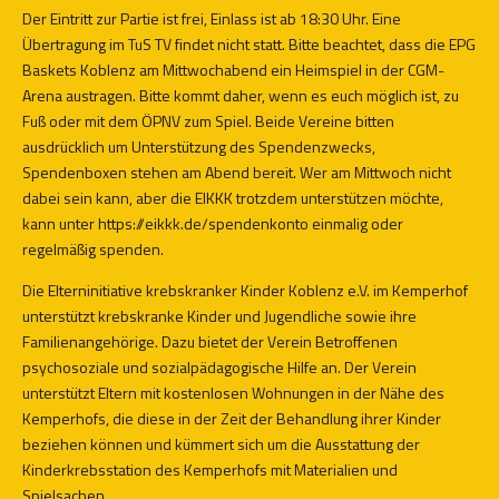
Der Eintritt zur Partie ist frei, Einlass ist ab 18:30 Uhr. Eine
Übertragung im TuS TV findet nicht statt. Bitte beachtet, dass die EPG
Baskets Koblenz am Mittwochabend ein Heimspiel in der CGM-
Arena austragen. Bitte kommt daher, wenn es euch möglich ist, zu
Fuß oder mit dem ÖPNV zum Spiel. Beide Vereine bitten
ausdrücklich um Unterstützung des Spendenzwecks,
Spendenboxen stehen am Abend bereit. Wer am Mittwoch nicht
dabei sein kann, aber die EIKKK trotzdem unterstützen möchte,
kann unter
https://eikkk.de/spendenkonto
einmalig oder
regelmäßig spenden.
Die Elterninitiative krebskranker Kinder Koblenz e.V. im Kemperhof
unterstützt krebskranke Kinder und Jugendliche sowie ihre
Familienangehörige. Dazu bietet der Verein Betroffenen
psychosoziale und sozialpädagogische Hilfe an. Der Verein
unterstützt Eltern mit kostenlosen Wohnungen in der Nähe des
Kemperhofs, die diese in der Zeit der Behandlung ihrer Kinder
beziehen können und kümmert sich um die Ausstattung der
Kinderkrebsstation des Kemperhofs mit Materialien und
Spielsachen.