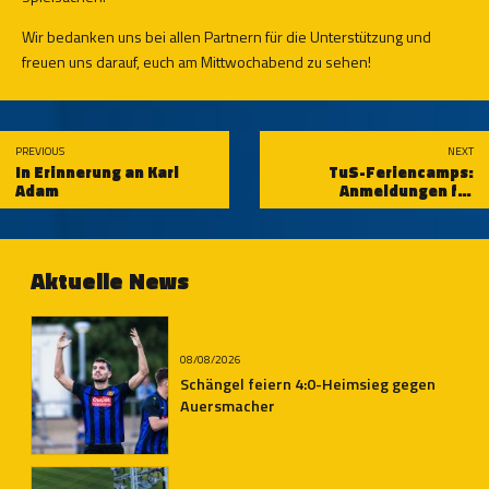
Wir bedanken uns bei allen Partnern für die Unterstützung und
freuen uns darauf, euch am Mittwochabend zu sehen!
PREVIOUS
NEXT
In Erinnerung an Karl
TuS-Feriencamps:
Adam
Anmeldungen für
2024 möglich
Aktuelle News
08/08/2026
Schängel feiern 4:0-Heimsieg gegen
Auersmacher