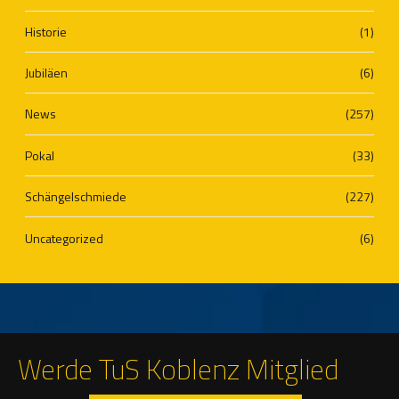
Historie
(1)
Jubiläen
(6)
News
(257)
Pokal
(33)
Schängelschmiede
(227)
Uncategorized
(6)
Werde TuS Koblenz Mitglied