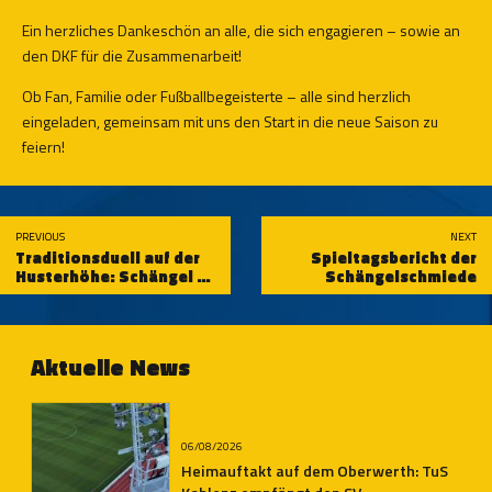
Ein herzliches Dankeschön an alle, die sich engagieren – sowie an
den DKF für die Zusammenarbeit!
Ob Fan, Familie oder Fußballbegeisterte – alle sind herzlich
eingeladen, gemeinsam mit uns den Start in die neue Saison zu
feiern!
PREVIOUS
NEXT
Traditionsduell auf der
Spieltagsbericht der
Husterhöhe: Schängel zu
Schängelschmiede
Gast beim FK 03
Pirmasens
Aktuelle News
06/08/2026
Heimauftakt auf dem Oberwerth: TuS