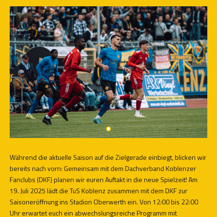
Während die aktuelle Saison auf die Zielgerade einbiegt, blicken wir
bereits nach vorn: Gemeinsam mit dem Dachverband Koblenzer
Fanclubs (DKF) planen wir euren Auftakt in die neue Spielzeit! Am
19. Juli 2025 lädt die TuS Koblenz zusammen mit dem DKF zur
Saisoneröffnung ins Stadion Oberwerth ein. Von 12:00 bis 22:00
Uhr erwartet euch ein abwechslungsreiche Programm mit