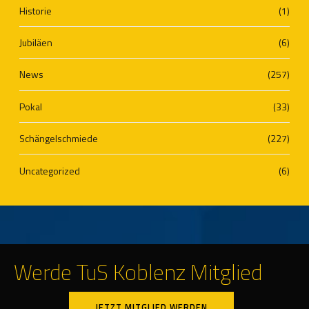
Historie
(1)
Jubiläen
(6)
News
(257)
Pokal
(33)
Schängelschmiede
(227)
Uncategorized
(6)
Werde TuS Koblenz Mitglied
JETZT MITGLIED WERDEN