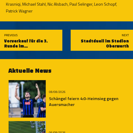
Krasniqi, Michael Stahl, Nic Alsbach, Paul Selinger, Leon Schopf,
Patrick Wagner
PREVIOUS
NEXT
Vorverkauf für die 3.
Stadtduell im Stadion
Runde im
Oberwerth
Rheinlandpokal beginnt
am Donnerstag
Aktuelle News
08/08/2026
Schängel feiern 4:0-Heimsieg gegen
Auersmacher
06/08/2026