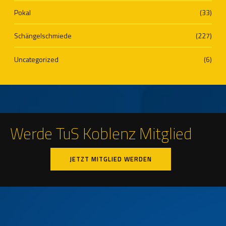
Pokal
(33)
Schängelschmiede
(227)
Uncategorized
(6)
Werde TuS Koblenz Mitglied
JETZT MITGLIED WERDEN