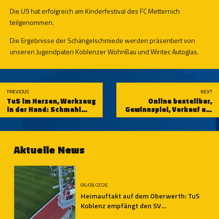
Die U9 hat erfolgreich am Kinderfestival des FC Metternich
teilgenommen.
Die Ergebnisse der Schängelschmiede werden präsentiert von
unseren Jugendpaten Koblenzer WohnBau und Wintec Autoglas.
PREVIOUS
NEXT
TuS im Herzen, Werkzeug
Online bestellbar,
in der Hand: Schmahl
Gewinnspiel, Verkauf am
GmbH bleibt Partner der
Samstag: Updates zur
TuS Koblenz
Dauerkarte
Aktuelle News
06/08/2026
Heimauftakt auf dem Oberwerth: TuS
Koblenz empfängt den SV
Auersmacher