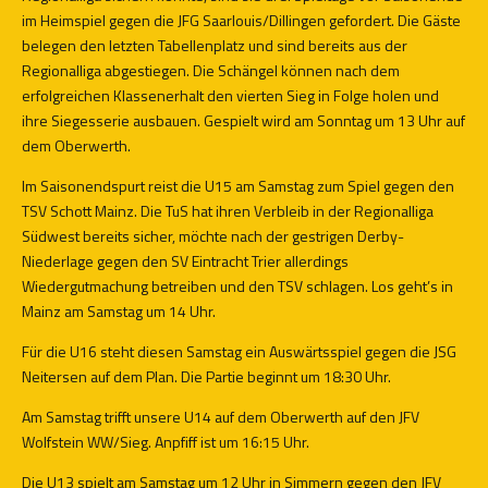
im Heimspiel gegen die JFG Saarlouis/Dillingen gefordert. Die Gäste
belegen den letzten Tabellenplatz und sind bereits aus der
Regionalliga abgestiegen. Die Schängel können nach dem
erfolgreichen Klassenerhalt den vierten Sieg in Folge holen und
ihre Siegesserie ausbauen. Gespielt wird am Sonntag um 13 Uhr auf
dem Oberwerth.
Im Saisonendspurt reist die U15 am Samstag zum Spiel gegen den
TSV Schott Mainz. Die TuS hat ihren Verbleib in der Regionalliga
Südwest bereits sicher, möchte nach der gestrigen Derby-
Niederlage gegen den SV Eintracht Trier allerdings
Wiedergutmachung betreiben und den TSV schlagen. Los geht’s in
Mainz am Samstag um 14 Uhr.
Für die U16 steht diesen Samstag ein Auswärtsspiel gegen die JSG
Neitersen auf dem Plan. Die Partie beginnt um 18:30 Uhr.
Am Samstag trifft unsere U14 auf dem Oberwerth auf den JFV
Wolfstein WW/Sieg. Anpfiff ist um 16:15 Uhr.
Die U13 spielt am Samstag um 12 Uhr in Simmern gegen den JFV