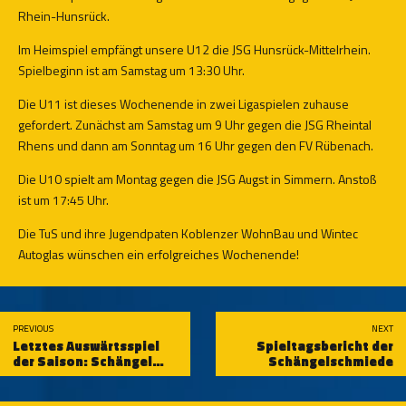
Rhein-Hunsrück.
Im Heimspiel empfängt unsere U12 die JSG Hunsrück-Mittelrhein.
Spielbeginn ist am Samstag um 13:30 Uhr.
Die U11 ist dieses Wochenende in zwei Ligaspielen zuhause
gefordert. Zunächst am Samstag um 9 Uhr gegen die JSG Rheintal
Rhens und dann am Sonntag um 16 Uhr gegen den FV Rübenach.
Die U10 spielt am Montag gegen die JSG Augst in Simmern. Anstoß
ist um 17:45 Uhr.
Die TuS und ihre Jugendpaten Koblenzer WohnBau und Wintec
Autoglas wünschen ein erfolgreiches Wochenende!
PREVIOUS
NEXT
Letztes Auswärtsspiel
Spieltagsbericht der
der Saison: Schängel
Schängelschmiede
reisen zum KSV Hessen
Kassel