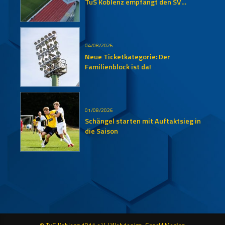
TuS Koblenz empfängt den SV
Auersmacher
04/08/2026
Neue Ticketkategorie: Der
Familienblock ist da!
01/08/2026
Schängel starten mit Auftaktsieg in
die Saison