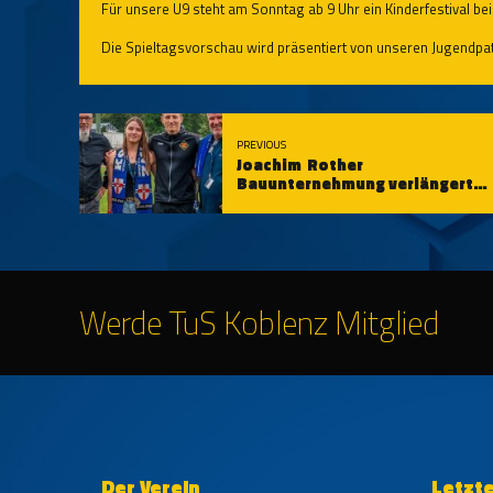
Für unsere U9 steht am Sonntag ab 9 Uhr ein Kinderfestival be
Die Spieltagsvorschau wird präsentiert von unseren Jugendp
PREVIOUS
Joachim Rother
Bauunternehmung verlängert
Premium-Partnerschaft
vorzeitig und längerfristig
Werde TuS Koblenz Mitglied
Der Verein
Letzt