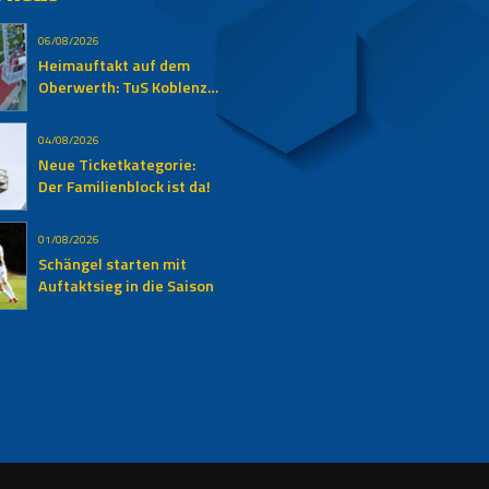
06/08/2026
Heimauftakt auf dem
Oberwerth: TuS Koblenz
empfängt den SV
Auersmacher
04/08/2026
Neue Ticketkategorie:
Der Familienblock ist da!
01/08/2026
Schängel starten mit
Auftaktsieg in die Saison