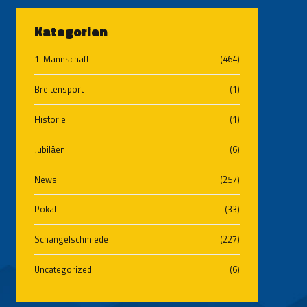
Kategorien
1. Mannschaft
(464)
Breitensport
(1)
Historie
(1)
Jubiläen
(6)
News
(257)
Pokal
(33)
Schängelschmiede
(227)
Uncategorized
(6)