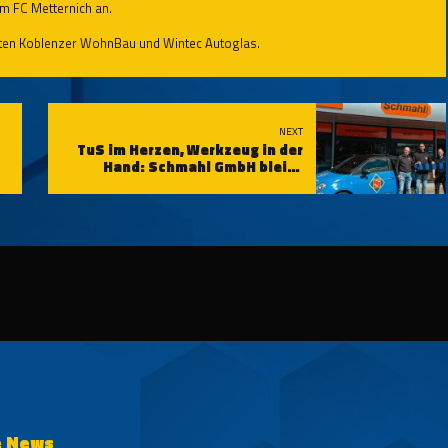
im FC Metternich an.
aten Koblenzer WohnBau und Wintec Autoglas.
NEXT
TuS im Herzen, Werkzeug in der
Hand: Schmahl GmbH bleibt
Partner der TuS Koblenz
e News