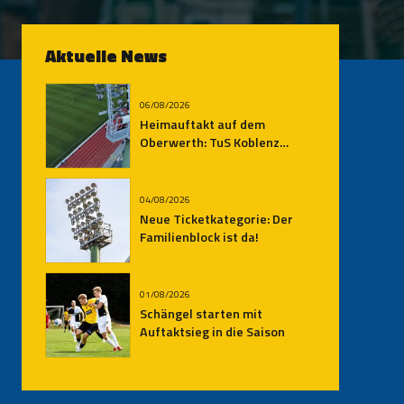
Aktuelle News
06/08/2026
Heimauftakt auf dem
Oberwerth: TuS Koblenz
empfängt den SV
Auersmacher
04/08/2026
Neue Ticketkategorie: Der
Familienblock ist da!
01/08/2026
Schängel starten mit
Auftaktsieg in die Saison