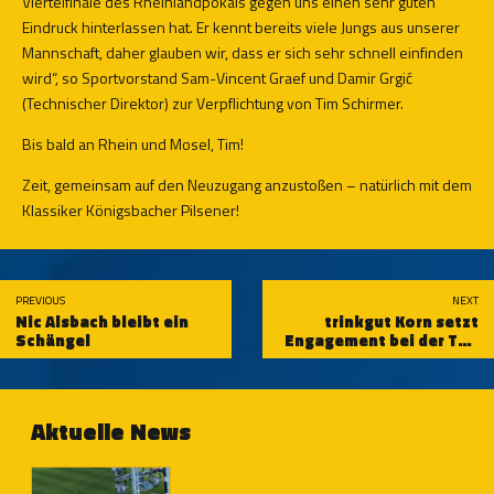
Viertelfinale des Rheinlandpokals gegen uns einen sehr guten
Eindruck hinterlassen hat. Er kennt bereits viele Jungs aus unserer
Mannschaft, daher glauben wir, dass er sich sehr schnell einfinden
wird“, so Sportvorstand Sam-Vincent Graef und Damir Grgić
(Technischer Direktor) zur Verpflichtung von Tim Schirmer.
Bis bald an Rhein und Mosel, Tim!
Zeit, gemeinsam auf den Neuzugang anzustoßen – natürlich mit dem
Klassiker Königsbacher Pilsener!
PREVIOUS
NEXT
Nic Alsbach bleibt ein
trinkgut Korn setzt
Schängel
Engagement bei der TuS
Koblenz fort
Aktuelle News