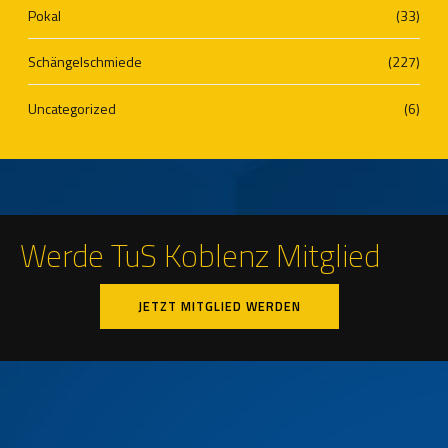
Pokal
(33)
Schängelschmiede
(227)
Uncategorized
(6)
Werde TuS Koblenz Mitglied
JETZT MITGLIED WERDEN