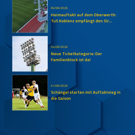
06/08/2026
Heimauftakt auf dem Oberwerth:
TuS Koblenz empfängt den SV
Auersmacher
04/08/2026
Neue Ticketkategorie: Der
Familienblock ist da!
01/08/2026
Schängel starten mit Auftaktsieg in
die Saison