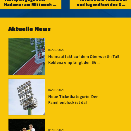
Hadamar am Mittwoch in
und Jugendfest des DKF
Gückingen
am 13.07.2024
Aktuelle News
06/08/2026
Heimauftakt auf dem Oberwerth: TuS
Koblenz empfängt den SV
Auersmacher
04/08/2026
Neue Ticketkategorie: Der
Familienblock ist da!
01/08/2026