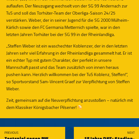
auflaufen. Der Neuzugang wechselt von der SG 99 Andernach zur
TuS und soll das Torhüter-Team der Oberliga-Saison 24/25
verstärken. Weber, der in seiner Jugend für die SG 2000 Mülheim-
Kärlich sowie den FC Germania Metternich spielte, war in den
letzten Jahren Torhüter bei der SG 99 in der Rheinlandliga.
„Steffen Weber ist ein waschechter Koblenzer, der in den letzten
Jahren sehr viel Erfahrung in der Rheinlandliga gesammelt hat. Er ist
ein echter Typ mit gutem Charakter, der perfekt in unsere
Mannschaft passt und das Team zusätzlich von innen heraus
pushen kann. Herzlich willkommen bei der TuS Koblenz, Steffen!“,
so Sportvorstand Sam-Vincent Graef zur Verpflichtung von Steffen
Weber.
Zeit, gemeinsam auf die Neuverpflichtung anzustoßen – natürlich mit
dem Klassiker Königsbacher Pilsener!
PREVIOUS
NEXT
Testspiel gegen RW
15 Jahre DKF: Stadion-