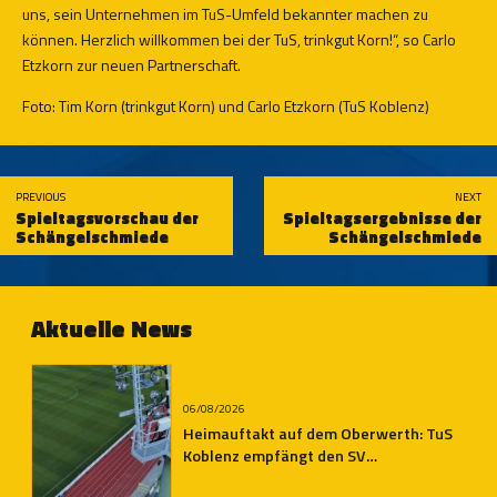
uns, sein Unternehmen im TuS-Umfeld bekannter machen zu
können. Herzlich willkommen bei der TuS, trinkgut Korn!“, so Carlo
Etzkorn zur neuen Partnerschaft.
Foto: Tim Korn (trinkgut Korn) und Carlo Etzkorn (TuS Koblenz)
PREVIOUS
NEXT
Spieltagsvorschau der
Spieltagsergebnisse der
Schängelschmiede
Schängelschmiede
Aktuelle News
06/08/2026
Heimauftakt auf dem Oberwerth: TuS
Koblenz empfängt den SV
Auersmacher