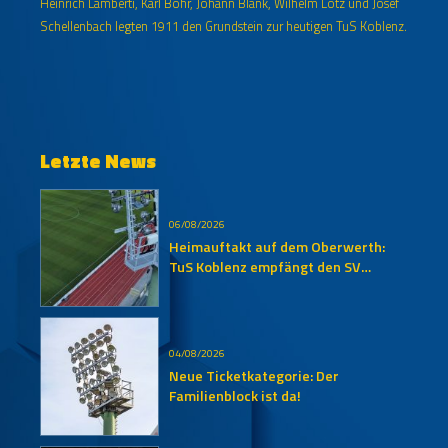
Heinrich Lamberti, Karl Bohr, Johann Blank, Wilhelm Lotz und Josef
Schellenbach legten 1911 den Grundstein zur heutigen TuS Koblenz.
Letzte News
06/08/2026
Heimauftakt auf dem Oberwerth:
TuS Koblenz empfängt den SV
Auersmacher
04/08/2026
Neue Ticketkategorie: Der
Familienblock ist da!