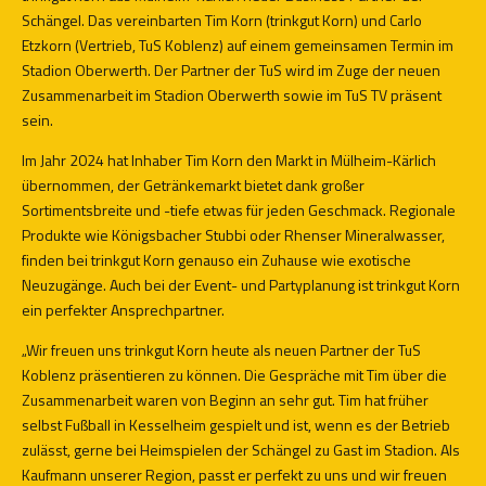
Schängel. Das vereinbarten Tim Korn (trinkgut Korn) und Carlo
Etzkorn (Vertrieb, TuS Koblenz) auf einem gemeinsamen Termin im
Stadion Oberwerth. Der Partner der TuS wird im Zuge der neuen
Zusammenarbeit im Stadion Oberwerth sowie im TuS TV präsent
sein.
Im Jahr 2024 hat Inhaber Tim Korn den Markt in Mülheim-Kärlich
übernommen, der Getränkemarkt bietet dank großer
Sortimentsbreite und -tiefe etwas für jeden Geschmack. Regionale
Produkte wie Königsbacher Stubbi oder Rhenser Mineralwasser,
finden bei trinkgut Korn genauso ein Zuhause wie exotische
Neuzugänge. Auch bei der Event- und Partyplanung ist trinkgut Korn
ein perfekter Ansprechpartner.
„Wir freuen uns trinkgut Korn heute als neuen Partner der TuS
Koblenz präsentieren zu können. Die Gespräche mit Tim über die
Zusammenarbeit waren von Beginn an sehr gut. Tim hat früher
selbst Fußball in Kesselheim gespielt und ist, wenn es der Betrieb
zulässt, gerne bei Heimspielen der Schängel zu Gast im Stadion. Als
Kaufmann unserer Region, passt er perfekt zu uns und wir freuen