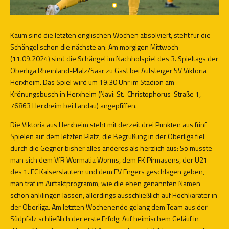
Kaum sind die letzten englischen Wochen absolviert, steht für die
Schängel schon die nächste an: Am morgigen Mittwoch
(11.09.2024) sind die Schängel im Nachholspiel des 3. Spieltags der
Oberliga Rheinland-Pfalz/Saar zu Gast bei Aufsteiger SV Viktoria
Herxheim. Das Spiel wird um 19:30 Uhr im Stadion am
Krönungsbusch in Herxheim (Navi: St.-Christophorus-Straße 1,
76863 Herxheim bei Landau) angepfiffen.
Die Viktoria aus Herxheim steht mit derzeit drei Punkten aus fünf
Spielen auf dem letzten Platz, die Begrüßung in der Oberliga fiel
durch die Gegner bisher alles anderes als herzlich aus: So musste
man sich dem VfR Wormatia Worms, dem FK Pirmasens, der U21
des 1. FC Kaiserslautern und dem FV Engers geschlagen geben,
man traf im Auftaktprogramm, wie die eben genannten Namen
schon anklingen lassen, allerdings ausschließlich auf Hochkaräter in
der Oberliga. Am letzten Wochenende gelang dem Team aus der
Südpfalz schließlich der erste Erfolg: Auf heimischem Geläuf in