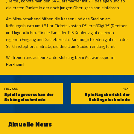
„Herxe“, konnte man den SV Auersmacher mit 2:1 besiegen und so
die ersten Punkte in der noch jungen Oberligasaison einfahren.
Am Mittwochabend öffnen die Kassen und das Stadion am
Krönungsbusch um 18 Uhr. Tickets kosten 8€, ermäßigt 7€ (Rentner
und Jugendliche). Für die Fans der TuS Koblenz gibt es einen
eigenen Eingang und Gästebereich. Parkmöglichkeiten gibt es in der
St.-Christophorus-Straße, die direkt am Stadion entlang führt.
Wir freuen uns auf eure Unterstützung beim Auswärtsspiel in
Herxheim!
PREVIOUS
NEXT
Spieltagsvorschau der
Spieltagsbericht der
Schängelschmiede
Schängelschmiede
Aktuelle News