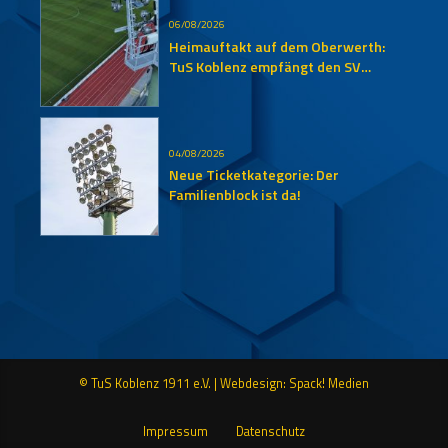
06/08/2026
Heimauftakt auf dem Oberwerth:
TuS Koblenz empfängt den SV
Auersmacher
04/08/2026
Neue Ticketkategorie: Der
Familienblock ist da!
© TuS Koblenz 1911 e.V. |
Webdesign: Spack! Medien
Impressum
Datenschutz