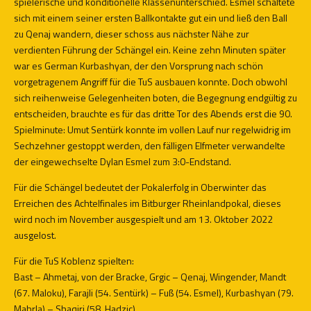
spielerische und konditionelle Klassenunterschied. Esmel schaltete
sich mit einem seiner ersten Ballkontakte gut ein und ließ den Ball
zu Qenaj wandern, dieser schoss aus nächster Nähe zur
verdienten Führung der Schängel ein. Keine zehn Minuten später
war es German Kurbashyan, der den Vorsprung nach schön
vorgetragenem Angriff für die TuS ausbauen konnte. Doch obwohl
sich reihenweise Gelegenheiten boten, die Begegnung endgültig zu
entscheiden, brauchte es für das dritte Tor des Abends erst die 90.
Spielminute: Umut Sentürk konnte im vollen Lauf nur regelwidrig im
Sechzehner gestoppt werden, den fälligen Elfmeter verwandelte
der eingewechselte Dylan Esmel zum 3:0-Endstand.
Für die Schängel bedeutet der Pokalerfolg in Oberwinter das
Erreichen des Achtelfinales im Bitburger Rheinlandpokal, dieses
wird noch im November ausgespielt und am 13. Oktober 2022
ausgelost.
Für die TuS Koblenz spielten:
Bast – Ahmetaj, von der Bracke, Grgic – Qenaj, Wingender, Mandt
(67. Maloku), Farajli (54. Sentürk) – Fuß (54. Esmel), Kurbashyan (79.
Mahrla) – Shaqiri (58. Hadzic)