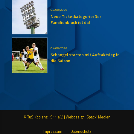
04/08/2026
Neue Ticketkategorie: Der
Familienblock ist da!
01/08/2026
Schängel starten mit Auftaktsieg in
die Saison
© TuS Koblenz 1911 e.V. |
Webdesign: Spack! Medien
Impressum
Datenschutz