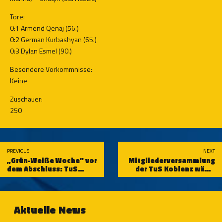
Tore:
0:1 Armend Qenaj (56.)
0:2 German Kurbashyan (65.)
0:3 Dylan Esmel (90.)
Besondere Vorkommnisse:
Keine
Zuschauer:
250
PREVIOUS
NEXT
„Grün-Weiße Woche“ vor
Mitgliederversammlung
dem Abschluss: TuS
der TuS Koblenz wählt
Koblenz gastiert bei
neues Präsidium
Alemannia
Waldalgesheim
Aktuelle News