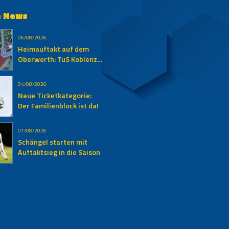
e News
06/08/2026
Heimauftakt auf dem
Oberwerth: TuS Koblenz
empfängt den SV
Auersmacher
04/08/2026
Neue Ticketkategorie:
Der Familienblock ist da!
01/08/2026
Schängel starten mit
Auftaktsieg in die Saison