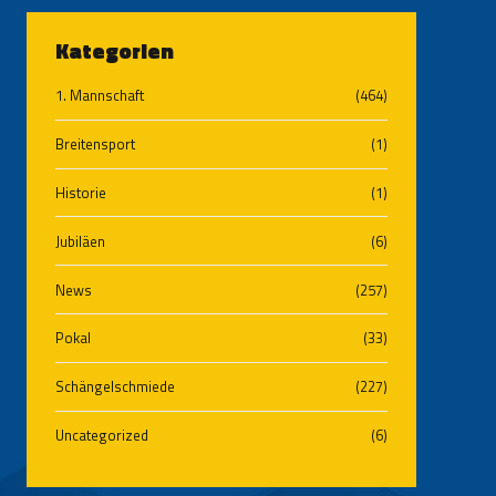
Kategorien
1. Mannschaft
(464)
Breitensport
(1)
Historie
(1)
Jubiläen
(6)
News
(257)
Pokal
(33)
Schängelschmiede
(227)
Uncategorized
(6)