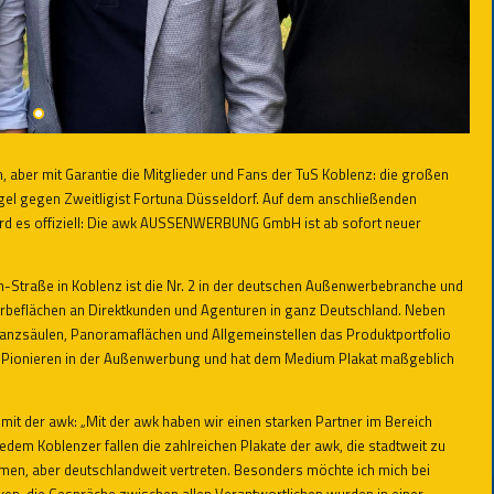
aber mit Garantie die Mitglieder und Fans der TuS Koblenz: die großen
gel gegen Zweitligist Fortuna Düsseldorf. Auf dem anschließenden
ird es offiziell: Die awk AUSSENWERBUNG GmbH ist ab sofort neuer
traße in Koblenz ist die Nr. 2 in der deutschen Außenwerbebranche und
rbeflächen an Direktkunden und Agenturen in ganz Deutschland. Neben
Ganzsäulen, Panoramaflächen und Allgemeinstellen das Produktportfolio
en Pionieren in der Außenwerbung und hat dem Medium Plakat maßgeblich
it der awk: „Mit der awk haben wir einen starken Partner im Bereich
edem Koblenzer fallen die zahlreichen Plakate der awk, die stadtweit zu
hmen, aber deutschlandweit vertreten. Besonders möchte ich mich bei
en, die Gespräche zwischen allen Verantwortlichen wurden in einer