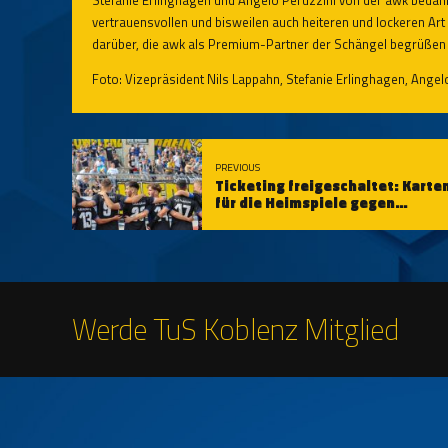
vertrauensvollen und bisweilen auch heiteren und lockeren Ar
darüber, die awk als Premium-Partner der Schängel begrüßen 
Foto: Vizepräsident Nils Lappahn, Stefanie Erlinghagen, Angel
PREVIOUS
Ticketing freigeschaltet: Karte
für die Heimspiele gegen
Eisbachtal und Kirchberg jetzt
verfügbar
Werde TuS Koblenz Mitglied