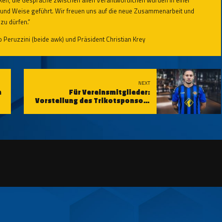
t und Weise geführt. Wir freuen uns auf die neue Zusammenarbeit und
zu dürfen.“
o Peruzzini (beide awk) und Präsident Christian Krey
NEXT
n
Für Vereinsmitglieder:
Vorstellung des Trikotsponsors
und gemeinsames Frühstück in
Billi's Restaurant am 13.08.