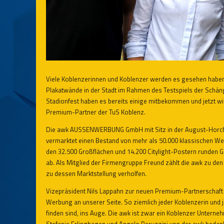
Viele Koblenzerinnen und Koblenzer werden es gesehen haben, 
Plakatwände in der Stadt im Rahmen des Testspiels der Schän
Stadionfest haben es bereits einige mitbekommen und jetzt w
Premium-Partner der TuS Koblenz.
Die awk AUSSENWERBUNG GmbH mit Sitz in der August-Horch-S
vermarktet einen Bestand von mehr als 50.000 klassischen We
den 32.500 Großflächen und 14.200 Citylight-Postern runden 
ab. Als Mitglied der Firmengruppe Freund zählt die awk zu d
zu dessen Marktstellung verholfen.
Vizepräsident Nils Lappahn zur neuen Premium-Partnerschaft m
Werbung an unserer Seite. So ziemlich jeder Koblenzerin und j
finden sind, ins Auge. Die awk ist zwar ein Koblenzer Unterne
Stefanie Erlinghagen und Angelo Peruzzini von der awk bedank