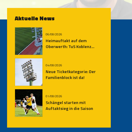
Aktuelle News
06/08/2026
Heimauftakt auf dem
Oberwerth: TuS Koblenz
empfängt den SV
Auersmacher
04/08/2026
Neue Ticketkategorie: Der
Familienblock ist da!
01/08/2026
Schängel starten mit
Auftaktsieg in die Saison