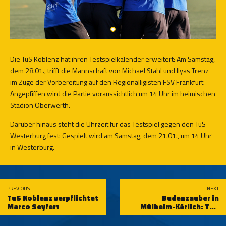
Die TuS Koblenz hat ihren Testspielkalender erweitert: Am Samstag,
dem 28.01., trifft die Mannschaft von Michael Stahl und Ilyas Trenz
im Zuge der Vorbereitung auf den Regionalligisten FSV Frankfurt.
Angepfiffen wird die Partie voraussichtlich um 14 Uhr im heimischen
Stadion Oberwerth.
Darüber hinaus steht die Uhrzeit für das Testspiel gegen den TuS
Westerburg fest: Gespielt wird am Samstag, dem 21.01., um 14 Uhr
in Westerburg.
PREVIOUS
NEXT
TuS Koblenz verpflichtet
Budenzauber in
Marco Seyfert
Mülheim-Kärlich: TuS
Koblenz nimmt am
Sesterhenn-Cup 2023 teil