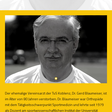
Der ehemalige Vereinsarzt der TuS Koblenz, Dr. Gerd Blaumeiser, ist
im Alter von 80 Jahren verstorben. Dr. Blaumeiser war Orthopäde
mit dem Tätigkeitsschwerpunkt Sportmedizin und lehrte seit 1979
als Dozent am sportwissenschaftlichen Institut der Universität