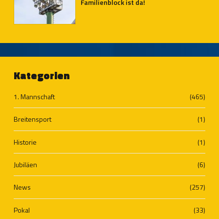
Familienblock ist da!
Kategorien
1. Mannschaft
(465)
Breitensport
(1)
Historie
(1)
Jubiläen
(6)
News
(257)
Pokal
(33)