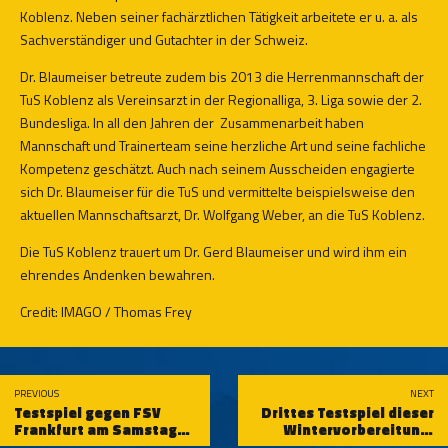
Koblenz. Neben seiner fachärztlichen Tätigkeit arbeitete er u. a. als
Sachverständiger und Gutachter in der Schweiz.
Dr. Blaumeiser betreute zudem bis 2013 die Herrenmannschaft der
TuS Koblenz als Vereinsarzt in der Regionalliga, 3. Liga sowie der 2.
Bundesliga. In all den Jahren der
Zusammenarbeit haben
Mannschaft und Trainerteam seine herzliche Art und seine fachliche
Kompetenz geschätzt. Auch nach seinem Ausscheiden engagierte
sich Dr. Blaumeiser für die TuS und vermittelte beispielsweise den
aktuellen Mannschaftsarzt, Dr. Wolfgang Weber, an die TuS Koblenz.
Die TuS Koblenz trauert um Dr. Gerd Blaumeiser und wird ihm ein
ehrendes Andenken bewahren.
Credit: IMAGO / Thomas Frey
PREVIOUS
NEXT
Testspiel gegen FSV
Drittes Testspiel dieser
Frankfurt am Samstag
Wintervorbereitung:
auf dem Oberwerth
Schängel treffen auf den