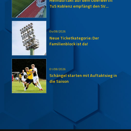
Heimauftakt auf dem Oberwerth:
TuS Koblenz empfängt den SV
Auersmacher
04/08/2026
Neue Ticketkategorie: Der
Familienblock ist da!
01/08/2026
Schängel starten mit Auftaktsieg in
die Saison