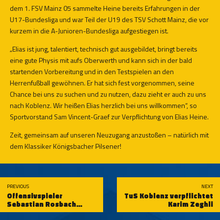
dem 1. FSV Mainz 05 sammelte Heine bereits Erfahrungen in der
U17-Bundesliga und war Teil der U19 des TSV Schott Mainz, die vor
kurzem in die A-Junioren-Bundesliga aufgestiegen ist.
„Elias ist jung, talentiert, technisch gut ausgebildet, bringt bereits
eine gute Physis mit aufs Oberwerth und kann sich in der bald
startenden Vorbereitung und in den Testspielen an den
Herrenfußball gewöhnen. Er hat sich fest vorgenommen, seine
Chance bei uns zu suchen und zu nutzen, dazu zieht er auch zu uns
nach Koblenz. Wir heißen Elias herzlich bei uns willkommen“, so
Sportvorstand Sam Vincent-Graef zur Verpflichtung von Elias Heine.
Zeit, gemeinsam auf unseren Neuzugang anzustoßen – natürlich mit
dem Klassiker Königsbacher Pilsener!
PREVIOUS
NEXT
Offensivspieler
TuS Koblenz verpflichtet
Sebastian Rosbach
Karim Zeghli
kommt von der SG