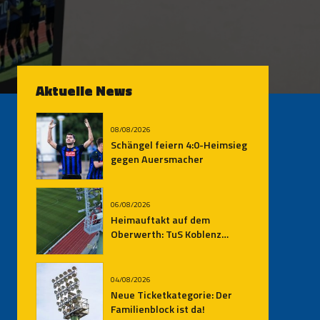
Aktuelle News
08/08/2026
Schängel feiern 4:0-Heimsieg
gegen Auersmacher
06/08/2026
Heimauftakt auf dem
Oberwerth: TuS Koblenz
empfängt den SV
Auersmacher
04/08/2026
Neue Ticketkategorie: Der
Familienblock ist da!