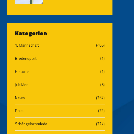
Kategorien
1. Mannschaft
(465)
Breitensport
(1)
Historie
(1)
Jubiläen
(6)
News
(257)
Pokal
(33)
Schängelschmiede
(227)