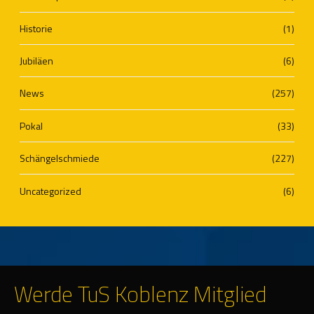
Historie
(1)
Jubiläen
(6)
News
(257)
Pokal
(33)
Schängelschmiede
(227)
Uncategorized
(6)
Werde TuS Koblenz Mitglied