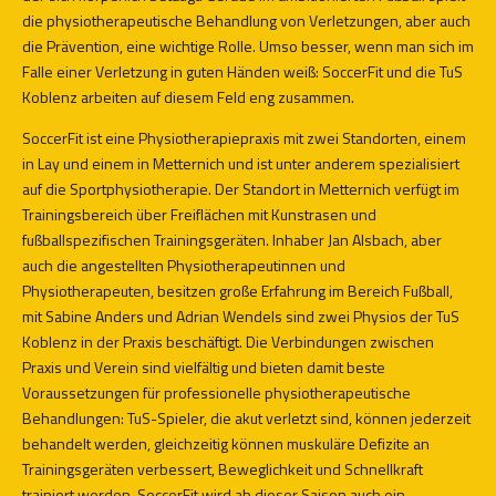
die physiotherapeutische Behandlung von Verletzungen, aber auch
die Prävention, eine wichtige Rolle. Umso besser, wenn man sich im
Falle einer Verletzung in guten Händen weiß: SoccerFit und die TuS
Koblenz arbeiten auf diesem Feld eng zusammen.
SoccerFit ist eine Physiotherapiepraxis mit zwei Standorten, einem
in Lay und einem in Metternich und ist unter anderem spezialisiert
auf die Sportphysiotherapie. Der Standort in Metternich verfügt im
Trainingsbereich über Freiflächen mit Kunstrasen und
fußballspezifischen Trainingsgeräten. Inhaber Jan Alsbach, aber
auch die angestellten Physiotherapeutinnen und
Physiotherapeuten, besitzen große Erfahrung im Bereich Fußball,
mit Sabine Anders und Adrian Wendels sind zwei Physios der TuS
Koblenz in der Praxis beschäftigt. Die Verbindungen zwischen
Praxis und Verein sind vielfältig und bieten damit beste
Voraussetzungen für professionelle physiotherapeutische
Behandlungen: TuS-Spieler, die akut verletzt sind, können jederzeit
behandelt werden, gleichzeitig können muskuläre Defizite an
Trainingsgeräten verbessert, Beweglichkeit und Schnellkraft
trainiert werden. SoccerFit wird ab dieser Saison auch ein