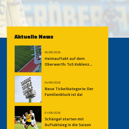
Aktuelle News
06/08/2026
Heimauftakt auf dem
Oberwerth: TuS Koblenz
empfängt den SV
Auersmacher
04/08/2026
Neue Ticketkategorie: Der
Familienblock ist da!
01/08/2026
Schängel starten mit
Auftaktsieg in die Saison