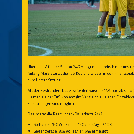
Über die Hälfte der Saison 24/25 liegt nun bereits hinter uns u
Anfang März startet die TuS Koblenz wieder in den Pflichtspiel
eure Unterstützung!
Mit der Restrunden-Dauerkarte der Saison 24/25, die ab sofort
Heimspiele der TuS Koblenz (im Vergleich zu sieben Einzeltick
Einsparungen sind möglich!
Das kostet die Restrunden-Dauerkarte 24/25:
Stehplatz: 52€ Vollzahler, 42€ ermäßigt, 21€ Kind
Gegengerade: 80€ Vollzahler, 64€ ermäßigt