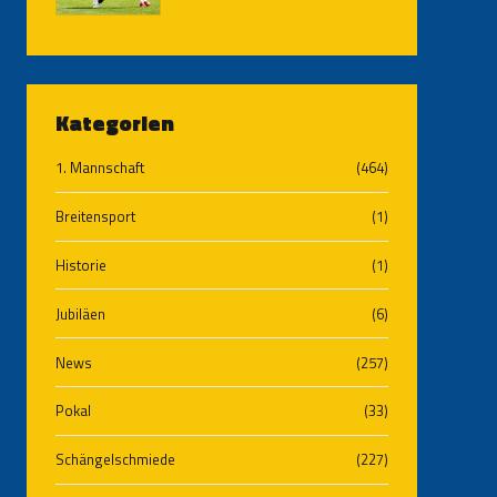
Kategorien
1. Mannschaft
(464)
Breitensport
(1)
Historie
(1)
Jubiläen
(6)
News
(257)
Pokal
(33)
Schängelschmiede
(227)