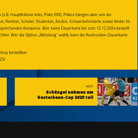
 (z.B. Haupttribüne links, Platz XXX), Plätze hängen aber von der
r, Rentner, Schüler, Studenten, Azubis, Schwerbehinderte sowie Kinder (6-
tsprechenden Ausweise. Wer seine Dauerkarte bis zum 12.12.2024 bestellt
achten. Wer die Option „Abholung“ wählt, kann die Restrunden-Dauerkarte
Shop bestellbar:
25/
NEXT
Schängel nehmen am
Sesterhenn-Cup 2025 teil
m