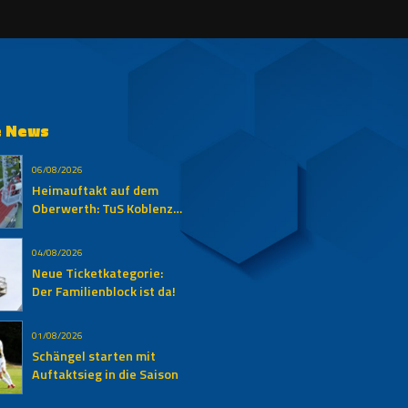
e News
06/08/2026
Heimauftakt auf dem
Oberwerth: TuS Koblenz
empfängt den SV
Auersmacher
04/08/2026
Neue Ticketkategorie:
Der Familienblock ist da!
01/08/2026
Schängel starten mit
Auftaktsieg in die Saison