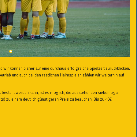
nd wir können bisher auf eine durchaus erfolgreiche Spielzeit zurückblicken.
betrieb und auch bei den restlichen Heimspielen zählen wir weiterhin auf
 bestellt werden kann, ist es möglich, die ausstehenden sieben Liga-
ets) zu einem deutlich günstigeren Preis zu besuchen. Bis zu 40€