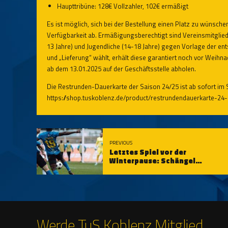
Haupttribüne: 128€ Vollzahler, 102€ ermäßigt
Es ist möglich, sich bei der Bestellung einen Platz zu wünschen
Verfügbarkeit ab. Ermäßigungsberechtigt sind Vereinsmitgliede
13 Jahre) und Jugendliche (14-18 Jahre) gegen Vorlage der en
und „Lieferung“ wählt, erhält diese garantiert noch vor Weihn
ab dem 13.01.2025 auf der Geschäftsstelle abholen.
Die Restrunden-Dauerkarte der Saison 24/25 ist ab sofort im 
https://shop.tuskoblenz.de/product/restrundendauerkarte-24-
PREVIOUS
Letztes Spiel vor der
Winterpause: Schängel
empfangen SV Viktoria Herxhei
Werde TuS Koblenz Mitglied