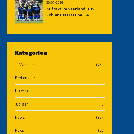
29/07/2026
Auftakt im Saarland: TuS
Koblenz startet bei SV
Elversberg II in die neue
Oberliga-Saison
Kategorien
1. Mannschaft
(463)
Breitensport
(1)
Historie
(1)
Jubiläen
(6)
News
(257)
Pokal
(33)