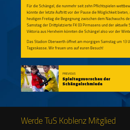
Für die Schängel, die nunmehr seit zehn Pflichtspielen wettb
könnte der letzte Auftritt vor der Pause die Möglichkeit bieten
heutigen Freitag die Begegnung zwischen dem Nachwuchs der R
Samstag der Drittplatzierte FK 03 Pirmasens und der aktuelle 
Viktoria aus Herxheim könnten die Schängel also vor der Win
Das Stadion Oberwerth öffnet am morgigen Samstag um 13 Uhr,
Tageskasse. Wir freuen uns auf euren Besuch!
PREVIOUS
Spieltagsvorschau der
Schängelschmiede
Werde TuS Koblenz Mitglied