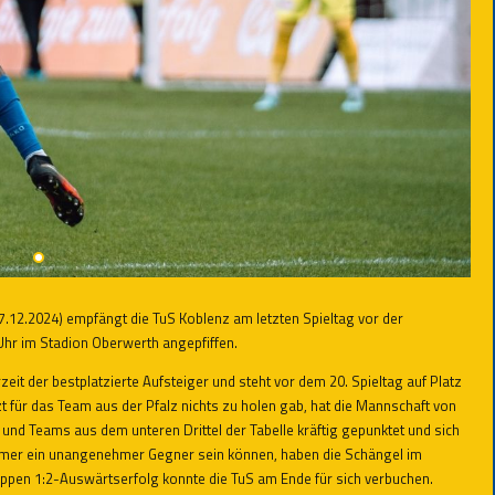
.12.2024) empfängt die TuS Koblenz am letzten Spieltag vor der
Uhr im Stadion Oberwerth angepfiffen.
eit der bestplatzierte Aufsteiger und steht vor dem 20. Spieltag auf Platz
 für das Team aus der Pfalz nichts zu holen gab, hat die Mannschaft von
und Teams aus dem unteren Drittel der Tabelle kräftig gepunktet und sich
heimer ein unangenehmer Gegner sein können, haben die Schängel im
appen 1:2-Auswärtserfolg konnte die TuS am Ende für sich verbuchen.