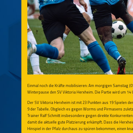
Einmal noch die Kräfte mobilisieren: Am morgigen Samstag (07
Winterpause den SV Viktoria Herxheim. Die Partie wird um 14 
Der SV Viktoria Herxheim ist mit 23 Punkten aus 19 Spielen derz
9 der Tabelle. Obgleich es gegen Worms und Pirmasens zuletzt
Trainer Ralf Schmitt insbesondere gegen direkte Konkurrenten 
damit die aktuelle gute Platzierung erkämpft. Dass die Herx
Hinspiel in der Pfalz durchaus zu spüren bekommen, einen kn