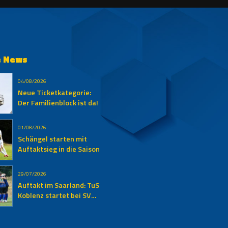
e News
04/08/2026
Neue Ticketkategorie:
Der Familienblock ist da!
01/08/2026
Schängel starten mit
Auftaktsieg in die Saison
29/07/2026
Auftakt im Saarland: TuS
Koblenz startet bei SV
Elversberg II in die neue
Oberliga-Saison