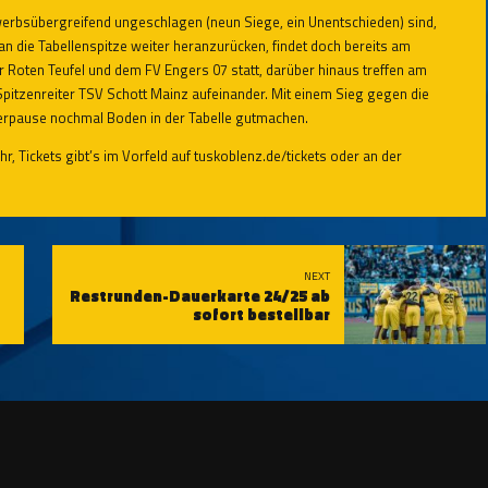
ewerbsübergreifend ungeschlagen (neun Siege, ein Unentschieden) sind,
, an die Tabellenspitze weiter heranzurücken, findet doch bereits am
oten Teufel und dem FV Engers 07 statt, darüber hinaus treffen am
Spitzenreiter TSV Schott Mainz aufeinander. Mit einem Sieg gegen die
terpause nochmal Boden in der Tabelle gutmachen.
 Tickets gibt’s im Vorfeld auf
tuskoblenz.de/tickets
oder an der
NEXT
Restrunden-Dauerkarte 24/25 ab
sofort bestellbar