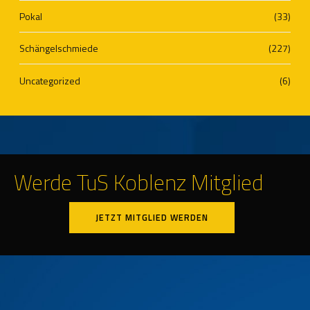
Pokal
(33)
Schängelschmiede
(227)
Uncategorized
(6)
Werde TuS Koblenz Mitglied
JETZT MITGLIED WERDEN