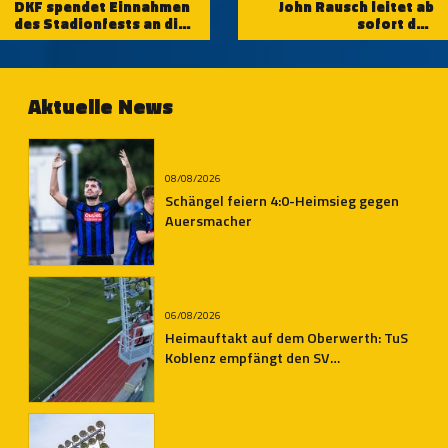
DKF spendet Einnahmen
John Rausch leitet ab
des Stadionfests an die
sofort den
TuS Koblenz
Grundlagenbereich der
TuS Koblenz
Aktuelle News
08/08/2026
Schängel feiern 4:0-Heimsieg gegen
Auersmacher
06/08/2026
Heimauftakt auf dem Oberwerth: TuS
Koblenz empfängt den SV
Auersmacher