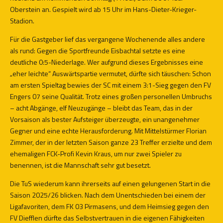
Oberstein an. Gespielt wird ab 15 Uhr im Hans-Dieter-Krieger-
Stadion.
Für die Gastgeber lief das vergangene Wochenende alles andere
als rund: Gegen die Sportfreunde Eisbachtal setzte es eine
deutliche 0:5-Niederlage. Wer aufgrund dieses Ergebnisses eine
„eher leichte“ Auswärtspartie vermutet, dürfte sich täuschen: Schon
am ersten Spieltag bewies der SC mit einem 3:1-Sieg gegen den FV
Engers 07 seine Qualität. Trotz eines großen personellen Umbruchs
– acht Abgänge, elf Neuzugänge – bleibt das Team, das in der
Vorsaison als bester Aufsteiger überzeugte, ein unangenehmer
Gegner und eine echte Herausforderung. Mit Mittelstürmer Florian
Zimmer, der in der letzten Saison ganze 23 Treffer erzielte und dem
ehemaligen FCK-Profi Kevin Kraus, um nur zwei Spieler zu
benennen, ist die Mannschaft sehr gut besetzt.
Die TuS wiederum kann ihrerseits auf einen gelungenen Start in die
Saison 2025/26 blicken. Nach dem Unentschieden bei einem der
Ligafavoriten, dem FK 03 Pirmasens, und dem Heimsieg gegen den
FV Diefflen dürfte das Selbstvertrauen in die eigenen Fähigkeiten