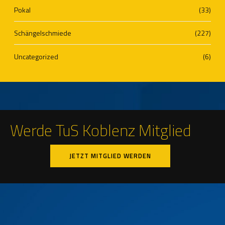
Pokal
(33)
Schängelschmiede
(227)
Uncategorized
(6)
Werde TuS Koblenz Mitglied
JETZT MITGLIED WERDEN