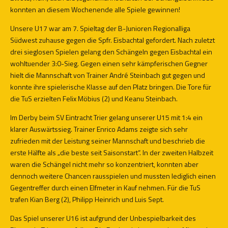
konnten an diesem Wochenende alle Spiele gewinnen!
Unsere U17 war am 7. Spieltag der B-Junioren Regionalliga
Südwest zuhause gegen die Spfr. Eisbachtal gefordert. Nach zuletzt
drei sieglosen Spielen gelang den Schängeln gegen Eisbachtal ein
wohltuender 3:0-Sieg. Gegen einen sehr kämpferischen Gegner
hielt die Mannschaft von Trainer André Steinbach gut gegen und
konnte ihre spielerische Klasse auf den Platz bringen. Die Tore für
die TuS erzielten Felix Möbius (2) und Keanu Steinbach.
Im Derby beim SV Eintracht Trier gelang unserer U15 mit 1:4 ein
klarer Auswärtssieg. Trainer Enrico Adams zeigte sich sehr
zufrieden mit der Leistung seiner Mannschaft und beschrieb die
erste Hälfte als „die beste seit Saisonstart“. In der zweiten Halbzeit
waren die Schängel nicht mehr so konzentriert, konnten aber
dennoch weitere Chancen rausspielen und mussten lediglich einen
Gegentreffer durch einen Elfmeter in Kauf nehmen. Für die TuS
trafen Kian Berg (2), Philipp Heinrich und Luis Sept.
Das Spiel unserer U16 ist aufgrund der Unbespielbarkeit des