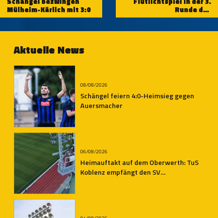
Schängel bezwingen
Flutlichtspiel in der 3.
Mülheim-Kärlich mit 3:0
Runde des
Rheinlandpokals:
Schängel reisen nach
Oberwinter
Aktuelle News
08/08/2026
Schängel feiern 4:0-Heimsieg gegen
Auersmacher
06/08/2026
Heimauftakt auf dem Oberwerth: TuS
Koblenz empfängt den SV
Auersmacher