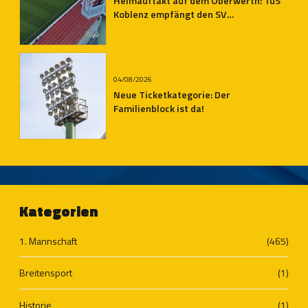
Heimauftakt auf dem Oberwerth: TuS
Koblenz empfängt den SV
Auersmacher
04/08/2026
Neue Ticketkategorie: Der
Familienblock ist da!
Kategorien
1. Mannschaft
(465)
Breitensport
(1)
Historie
(1)