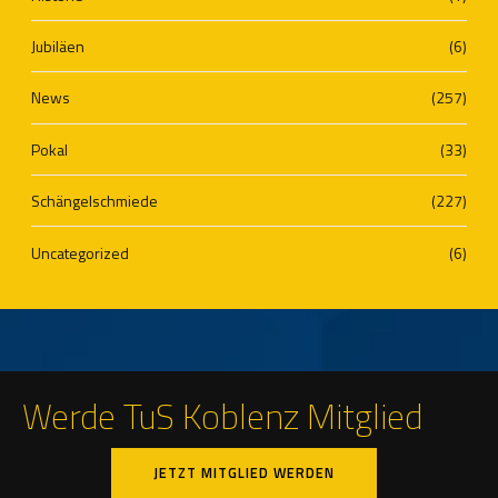
Jubiläen
(6)
News
(257)
Pokal
(33)
Schängelschmiede
(227)
Uncategorized
(6)
Werde TuS Koblenz Mitglied
JETZT MITGLIED WERDEN