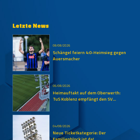
Letzte News
08/08/2026
Schängel feiern 4:0-Heimsieg gegen
Auersmacher
06/08/2026
Heimauftakt auf dem Oberwerth:
TuS Koblenz empfängt den SV
Auersmacher
04/08/2026
Neue Ticketkategorie: Der
Familienblock ist da!