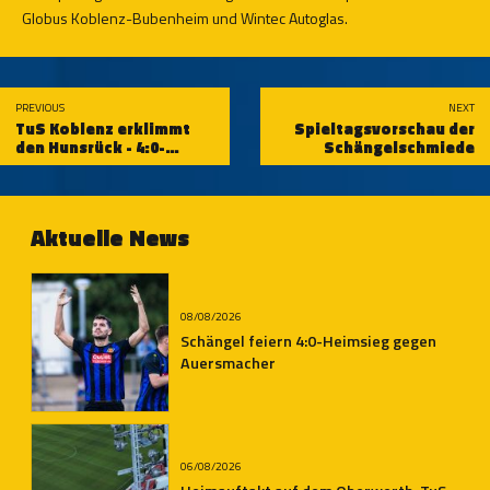
Globus Koblenz-Bubenheim und Wintec Autoglas.
PREVIOUS
NEXT
TuS Koblenz erklimmt
Spieltagsvorschau der
den Hunsrück - 4:0-
Schängelschmiede
Auswärtserfolg beim TuS
Kirchberg
Aktuelle News
08/08/2026
Schängel feiern 4:0-Heimsieg gegen
Auersmacher
06/08/2026