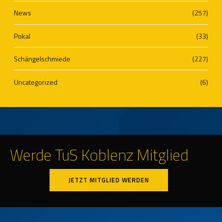
News
(257)
Pokal
(33)
Schängelschmiede
(227)
Uncategorized
(6)
Werde TuS Koblenz Mitglied
JETZT MITGLIED WERDEN