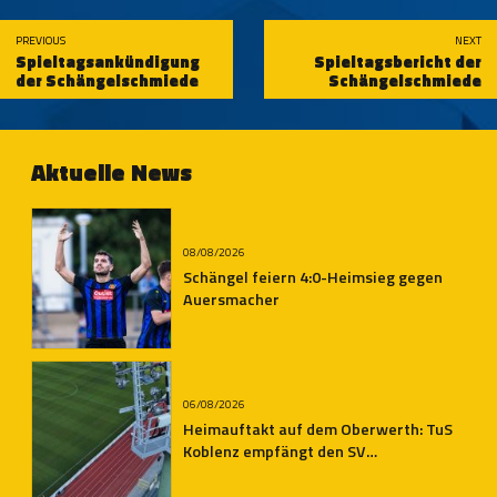
PREVIOUS
NEXT
Spieltagsankündigung
Spieltagsbericht der
der Schängelschmiede
Schängelschmiede
Aktuelle News
08/08/2026
Schängel feiern 4:0-Heimsieg gegen
Auersmacher
06/08/2026
Heimauftakt auf dem Oberwerth: TuS
Koblenz empfängt den SV
Auersmacher