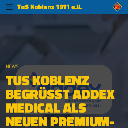
TuS Koblenz 1911 e.V.
NEWS
TUS KOBLENZ
BEGRÜSST ADDEX M
EDICAL ALS N
EUEN PREMIUM-P