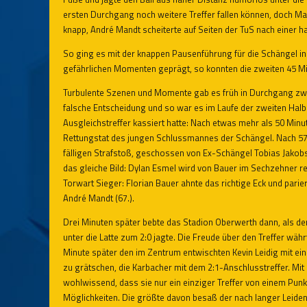
ersten Durchgang noch weitere Treffer fallen können, doch Max
knapp, André Mandt scheiterte auf Seiten der TuS nach einer 
So ging es mit der knappen Pausenführung für die Schängel in
gefährlichen Momenten geprägt, so konnten die zweiten 45 Mi
Turbulente Szenen und Momente gab es früh in Durchgang zwei 
falsche Entscheidung und so war es im Laufe der zweiten Halb
Ausgleichstreffer kassiert hatte: Nach etwas mehr als 50 Minuten
Rettungstat des jungen Schlussmannes der Schängel. Nach 57
fälligen Strafstoß, geschossen von Ex-Schängel Tobias Jakobs,
das gleiche Bild: Dylan Esmel wird von Bauer im Sechzehner reg
Torwart Sieger: Florian Bauer ahnte das richtige Eck und parie
André Mandt (67.).
Drei Minuten später bebte das Stadion Oberwerth dann, als 
unter die Latte zum 2:0 jagte. Die Freude über den Treffer währ
Minute später den im Zentrum entwischten Kevin Leidig mit eine
zu grätschen, die Karbacher mit dem 2:1-Anschlusstreffer. Mit
wohlwissend, dass sie nur ein einziger Treffer von einem Pu
Möglichkeiten. Die größte davon besaß der nach langer Leiden