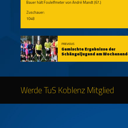
Bauer hält Foulelfmeter von André Mandt (67.)
Zuschauer:
1048
PREVIOUS
Gemischte Ergebnisse der
Schängeljugend am Wochenend
Werde TuS Koblenz Mitglied