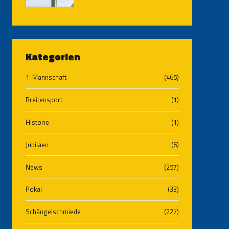
Kategorien
1. Mannschaft
(465)
Breitensport
(1)
Historie
(1)
Jubiläen
(6)
News
(257)
Pokal
(33)
Schängelschmiede
(227)