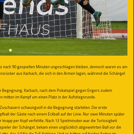
lenz nach 90 gespielten Minuten ungeschlagen bleiben, dennoch waren es am
srücker aus Karbach, die sich in den Armen lagen, während die Schängel
n die Begegnung. Karbach, nach dem Pokalspiel gegen Engers zudem
 mitten im Kampf um einen Platz in der Aufstiegsrunde.
Zuschauern schwungvoll in die Begegnung starteten. Die erste
pfball der Gäste nach einem Eckball auf der Linie. Nur zwei Minuten später
r knapp per Kopf verfehlte. Nach 13 Spielminuten war die Torlosigkeit
pieler der Schängel, bekam einen unglücklich abgewehrten Ball vor die
atte, das 1:0 für die TuS Koblenz. Und es hätten auf beiden Seiten im