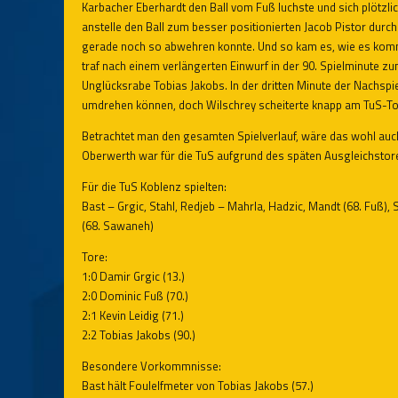
Karbacher Eberhardt den Ball vom Fuß luchste und sich plötzli
anstelle den Ball zum besser positionierten Jacob Pistor dur
gerade noch so abwehren konnte. Und so kam es, wie es komm
traf nach einem verlängerten Einwurf in der 90. Spielminute 
Unglücksrabe Tobias Jakobs. In der dritten Minute der Nachspi
umdrehen können, doch Wilschrey scheiterte knapp am TuS-To
Betrachtet man den gesamten Spielverlauf, wäre das wohl au
Oberwerth war für die TuS aufgrund des späten Ausgleichstore
Für die TuS Koblenz spielten:
Bast – Grgic, Stahl, Redjeb – Mahrla, Hadzic, Mandt (68. Fuß), S
(68. Sawaneh)
Tore:
1:0 Damir Grgic (13.)
2:0 Dominic Fuß (70.)
2:1 Kevin Leidig (71.)
2:2 Tobias Jakobs (90.)
Besondere Vorkommnisse:
Bast hält Foulelfmeter von Tobias Jakobs (57.)