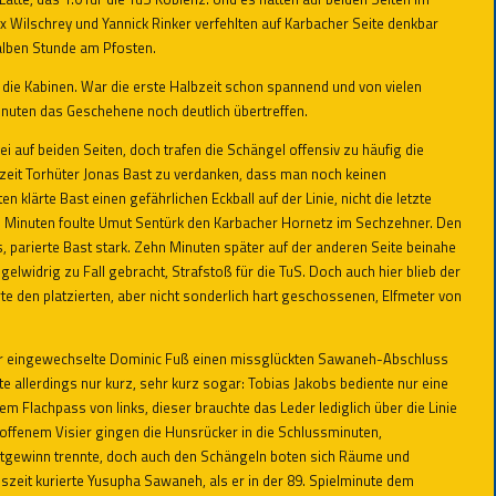
 Wilschrey und Yannick Rinker verfehlten auf Karbacher Seite denkbar
halben Stunde am Pfosten.
 die Kabinen. War die erste Halbzeit schon spannend und von vielen
nuten das Geschehene noch deutlich übertreffen.
auf beiden Seiten, doch trafen die Schängel offensiv zu häufig die
zeit Torhüter Jonas Bast zu verdanken, dass man noch keinen
 klärte Bast einen gefährlichen Eckball auf der Linie, nicht die letzte
 Minuten foulte Umut Sentürk den Karbacher Hornetz im Sechzehner. Den
 parierte Bast stark. Zehn Minuten später auf der anderen Seite beinahe
elwidrig zu Fall gebracht, Strafstoß für die TuS. Doch auch hier blieb der
rte den platzierten, aber nicht sonderlich hart geschossenen, Elfmeter von
der eingewechselte Dominic Fuß einen missglückten Sawaneh-Abschluss
te allerdings nur kurz, sehr kurz sogar: Tobias Jakobs bediente nur eine
m Flachpass von links, dieser brauchte das Leder lediglich über die Linie
 offenem Visier gingen die Hunsrücker in die Schlussminuten,
nktgewinn trennte, doch auch den Schängeln boten sich Räume und
szeit kurierte Yusupha Sawaneh, als er in der 89. Spielminute dem