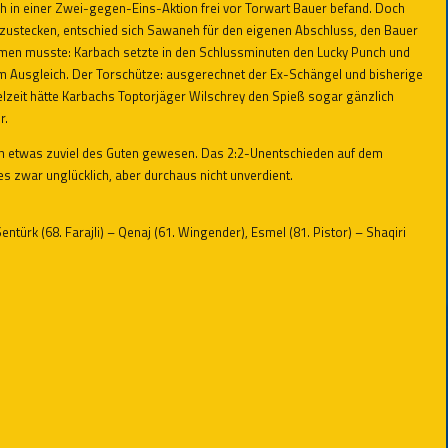
ch in einer Zwei-gegen-Eins-Aktion frei vor Torwart Bauer befand. Doch
chzustecken, entschied sich Sawaneh für den eigenen Abschluss, den Bauer
en musste: Karbach setzte in den Schlussminuten den Lucky Punch und
zum Ausgleich. Der Torschütze: ausgerechnet der Ex-Schängel und bisherige
elzeit hätte Karbachs Toptorjäger Wilschrey den Spieß sogar gänzlich
r.
ch etwas zuviel des Guten gewesen. Das 2:2-Unentschieden auf dem
s zwar unglücklich, aber durchaus nicht unverdient.
entürk (68. Farajli) – Qenaj (61. Wingender), Esmel (81. Pistor) – Shaqiri