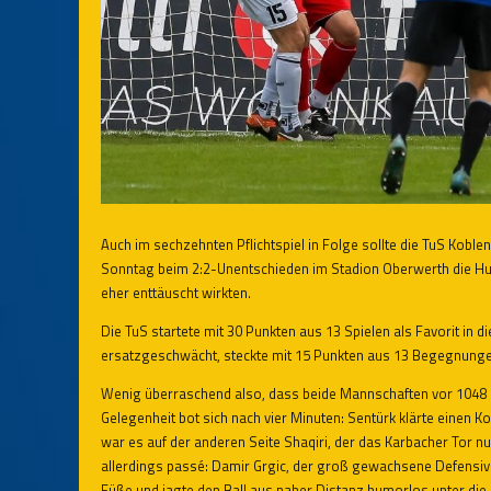
Auch im sechzehnten Pflichtspiel in Folge sollte die TuS Kob
Sonntag beim 2:2-Unentschieden im Stadion Oberwerth die Hun
eher enttäuscht wirkten.
Die TuS startete mit 30 Punkten aus 13 Spielen als Favorit i
ersatzgeschwächt, steckte mit 15 Punkten aus 13 Begegnungen
Wenig überraschend also, dass beide Mannschaften vor 1048 
Gelegenheit bot sich nach vier Minuten: Sentürk klärte einen Ko
war es auf der anderen Seite Shaqiri, der das Karbacher Tor nu
allerdings passé: Damir Grgic, der groß gewachsene Defensivs
Füße und jagte den Ball aus naher Distanz humorlos unter die L