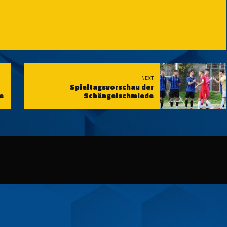
NEXT
Spieltagsvorschau der
e
Schängelschmiede