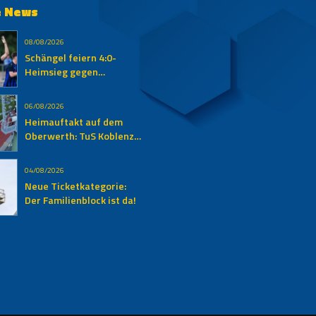
e News
08/08/2026
Schängel feiern 4:0-
Heimsieg gegen
Auersmacher
06/08/2026
Heimauftakt auf dem
Oberwerth: TuS Koblenz
empfängt den SV
Auersmacher
04/08/2026
Neue Ticketkategorie:
Der Familienblock ist da!