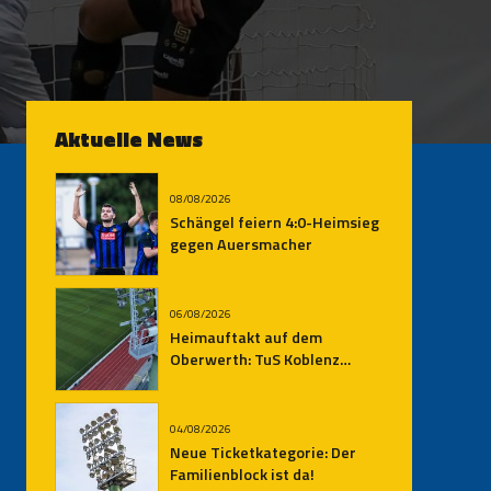
Aktuelle News
08/08/2026
Schängel feiern 4:0-Heimsieg
gegen Auersmacher
06/08/2026
Heimauftakt auf dem
Oberwerth: TuS Koblenz
empfängt den SV
Auersmacher
04/08/2026
Neue Ticketkategorie: Der
Familienblock ist da!