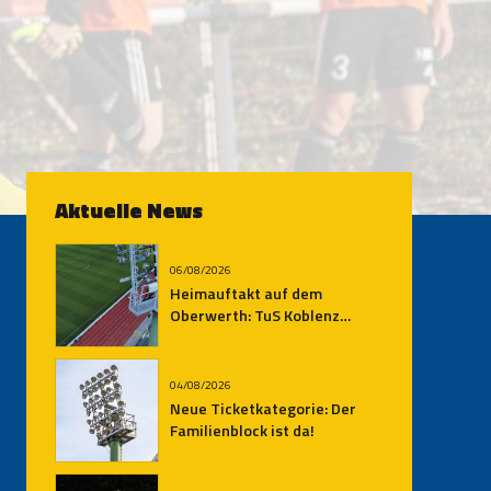
Aktuelle News
06/08/2026
Heimauftakt auf dem
Oberwerth: TuS Koblenz
empfängt den SV
Auersmacher
04/08/2026
Neue Ticketkategorie: Der
Familienblock ist da!