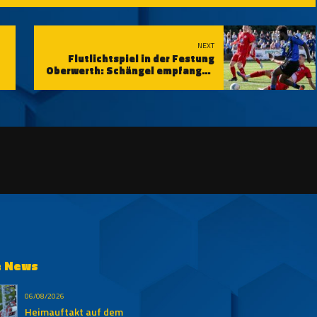
NEXT
Flutlichtspiel in der Festung
Oberwerth: Schängel empfangen
den ABC
e News
06/08/2026
Heimauftakt auf dem