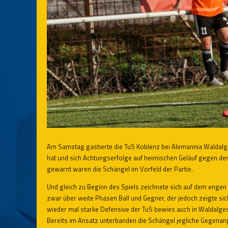
Am Samstag gastierte die TuS Koblenz bei Alemannia Waldalges
hat und sich Achtungserfolge auf heimischen Geläuf gegen den 
gewarnt waren die Schängel im Vorfeld der Partie.
Und gleich zu Beginn des Spiels zeichnete sich auf dem enge
zwar über weite Phasen Ball und Gegner, der jedoch zeigte s
wieder mal starke Defensive der TuS bewies auch in Waldalgesh
Bereits im Ansatz unterbanden die Schängel jegliche Gegena