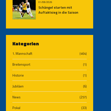
01/08/2026
Schängel starten mit
Auftaktsieg in die Saison
Kategorien
1. Mannschaft
(464)
Breitensport
(1)
Historie
(1)
Jubiläen
(6)
News
(257)
Pokal
(33)