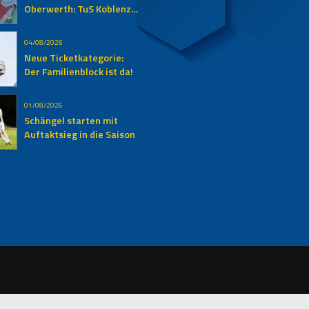
Oberwerth: TuS Koblenz
empfängt den SV
Auersmacher
04/08/2026
Neue Ticketkategorie:
Der Familienblock ist da!
01/08/2026
Schängel starten mit
Auftaktsieg in die Saison