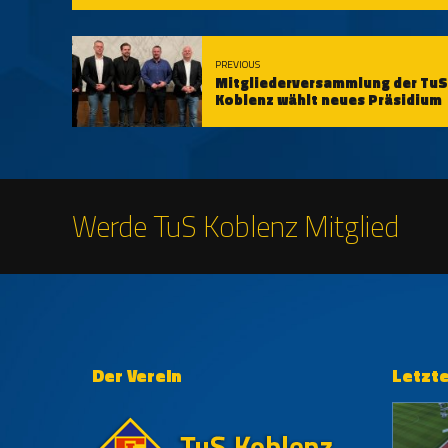
PREVIOUS
Mitgliederversammlung der TuS
Koblenz wählt neues Präsidium
Werde TuS Koblenz Mitglied
Der Verein
Letzt