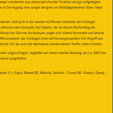
ngel scheiterten aus vielversprechender Position am gut aufgelegten
er in Durchgang eins sorgte übrigens ein Waldalgesheimer: Baris Yakut
Kabinen. Und auch in die zweiten 45 Minuten starteten die Schängel
defensiv sehr kompakt. Den Spieler, der an diesen Nachmittag die
 Minute ein: German Kurbashyan zeigte sich zuletzt formstark und lieferte
Offensivspieler der Schängel einen toll herausgespielten TuS-Angriff aus
hl die TuS als auch die Alemannia konnten keinen Treffer mehr erzielen.
spielen ungeschlagen, begleitet von einem starken Anhang von ca. 200 Fans
chend ausgefallen.
adzic (71. Grgic), Mandt (82. Mahrla), Sentürk – Esmel (82. Shaqiri), Qenaj –