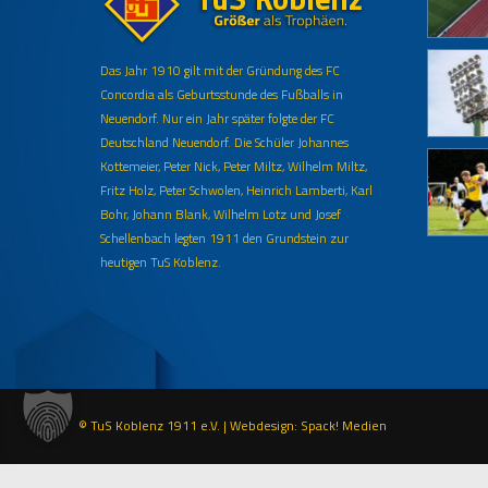
Das Jahr 1910 gilt mit der Gründung des FC
Concordia als Geburtsstunde des Fußballs in
Neuendorf. Nur ein Jahr später folgte der FC
Deutschland Neuendorf. Die Schüler Johannes
Kottemeier, Peter Nick, Peter Miltz, Wilhelm Miltz,
Fritz Holz, Peter Schwolen, Heinrich Lamberti, Karl
Bohr, Johann Blank, Wilhelm Lotz und Josef
Schellenbach legten 1911 den Grundstein zur
heutigen TuS Koblenz.
© TuS Koblenz 1911 e.V. |
Webdesign: Spack! Medien