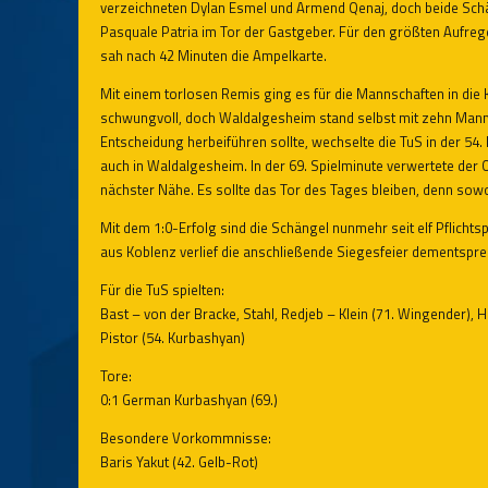
verzeichneten Dylan Esmel und Armend Qenaj, doch beide Schä
Pasquale Patria im Tor der Gastgeber. Für den größten Aufreg
sah nach 42 Minuten die Ampelkarte.
Mit einem torlosen Remis ging es für die Mannschaften in die 
schwungvoll, doch Waldalgesheim stand selbst mit zehn Mann 
Entscheidung herbeiführen sollte, wechselte die TuS in der 54.
auch in Waldalgesheim. In der 69. Spielminute verwertete der 
nächster Nähe. Es sollte das Tor des Tages bleiben, denn sowo
Mit dem 1:0-Erfolg sind die Schängel nunmehr seit elf Pflicht
aus Koblenz verlief die anschließende Siegesfeier dementspre
Für die TuS spielten:
Bast – von der Bracke, Stahl, Redjeb – Klein (71. Wingender), H
Pistor (54. Kurbashyan)
Tore:
0:1 German Kurbashyan (69.)
Besondere Vorkommnisse:
Baris Yakut (42. Gelb-Rot)