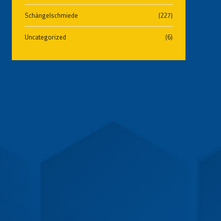
Schängelschmiede
(227)
Uncategorized
(6)