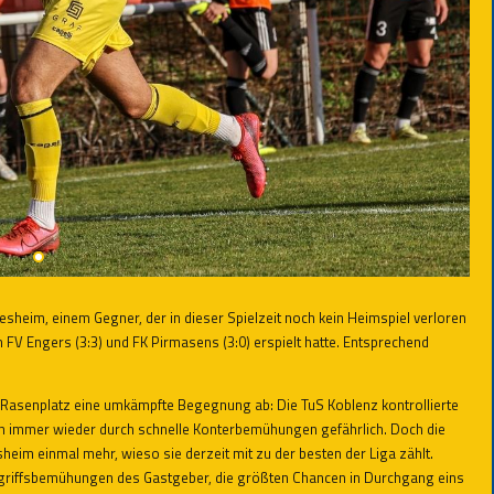
heim, einem Gegner, der in dieser Spielzeit noch kein Heimspiel verloren
FV Engers (3:3) und FK Pirmasens (3:0) erspielt hatte. Entsprechend
n Rasenplatz eine umkämpfte Begegnung ab: Die TuS Koblenz kontrollierte
ich immer wieder durch schnelle Konterbemühungen gefährlich. Doch die
eim einmal mehr, wieso sie derzeit mit zu der besten der Liga zählt.
ngriffsbemühungen des Gastgeber, die größten Chancen in Durchgang eins