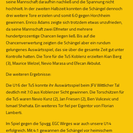
seine Mannschaft daraufhin nachließ und die Spannung nicht
hochhielt. In der zweiten Halbzeit konnten die Schängel dennoch
drei weitere Tore erzielen und somit 6:0 gegen Horchheim
gewinnen. Enrico Adams zeigte sich trotzdem etwas unzufrieden,
da seine Mannschaft zwei Elfmeter und mehrere
hundertprozentige Chancen liegen ließ. Bis auf die
Chancenverwertung zeigten die Schängel aber ein rundum
gelungenes Auswärtsspiel, das sie über die gesamte Zeit gut unter
Kontrolle hatten. Die Tore für die TuS Koblenz erzielten Kian Berg
(3), Maurice Welzel, Nevio Marasa und Efecan Akbulut.
Die weiteren Ergebnisse:
Die U16 der TuS konnte ihr Auswärtsspiel beim JFV Wittlicher Tal
deutlich mit 7:0 aus Koblenzer Sicht gewinnen. Die Torschützen für
die TuS waren Nevio Kunz (2), Jan Friesen (2), Ben Vulicevic und
Ismael Shehata. Ein weiteres Tor fiel per Eigentor von Florian
Lamberti.
Im Spiel gegen die Spvgg. EGC Wirges war auch unsere U14
erfolgreich. Mit 4:1 gewannen die Schängel vor heimischem