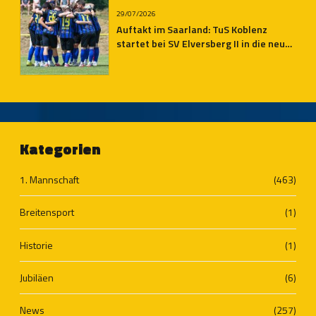
29/07/2026
Auftakt im Saarland: TuS Koblenz
startet bei SV Elversberg II in die neue
Oberliga-Saison
Kategorien
1. Mannschaft
(463)
Breitensport
(1)
Historie
(1)
Jubiläen
(6)
News
(257)