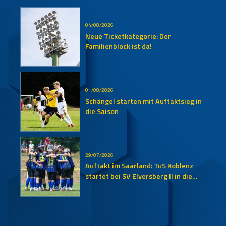
04/08/2026
Neue Ticketkategorie: Der
Familienblock ist da!
01/08/2026
Schängel starten mit Auftaktsieg in
die Saison
29/07/2026
Auftakt im Saarland: TuS Koblenz
startet bei SV Elversberg II in die
neue Oberliga-Saison