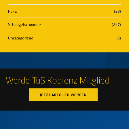
Pokal
(33)
Schängelschmiede
(227)
Uncategorized
(6)
Werde TuS Koblenz Mitglied
JETZT MITGLIED WERDEN