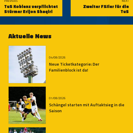
PREVIOUS
NEXT
TuS Koblenz verpflichtet
Zweiter FSJler für die
Stürmer Erijon Shaqiri
TuS
Aktuelle News
04/08/2026
Neue Ticketkategorie: Der
Familienblock ist da!
01/08/2026
Schängel starten mit Auftaktsieg in die
Saison