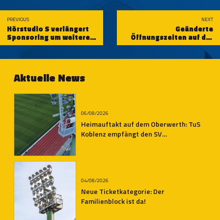
PREVIOUS
NEXT
Hörstudio S verlängert
Geänderte
Sponsoring um weitere
Öffnungszeiten auf der
zwei Jahre
Geschäftsstelle
Aktuelle News
06/08/2026
Heimauftakt auf dem Oberwerth: TuS
Koblenz empfängt den SV
Auersmacher
04/08/2026
Neue Ticketkategorie: Der
Familienblock ist da!