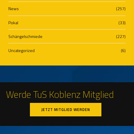
News
(257)
Pokal
(33)
Schängelschmiede
(227)
Uncategorized
(6)
Werde TuS Koblenz Mitglied
JETZT MITGLIED WERDEN