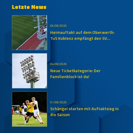
Letzte News
06/08/2026
Heimauftakt auf dem Oberwerth:
TuS Koblenz empfängt den SV
Auersmacher
04/08/2026
Neue Ticketkategorie: Der
Familienblock ist da!
01/08/2026
Schängel starten mit Auftaktsieg in
die Saison