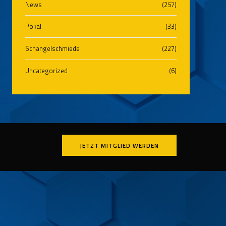
News
(257)
Pokal
(33)
Schängelschmiede
(227)
Uncategorized
(6)
JETZT MITGLIED WERDEN