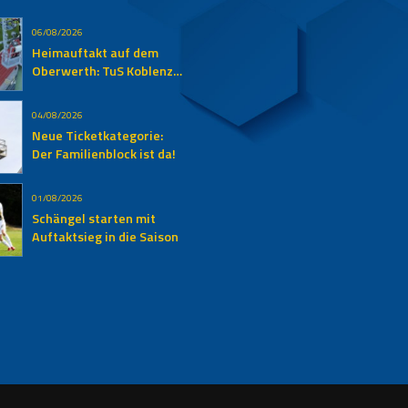
06/08/2026
Heimauftakt auf dem
Oberwerth: TuS Koblenz
empfängt den SV
Auersmacher
04/08/2026
Neue Ticketkategorie:
Der Familienblock ist da!
01/08/2026
Schängel starten mit
Auftaktsieg in die Saison