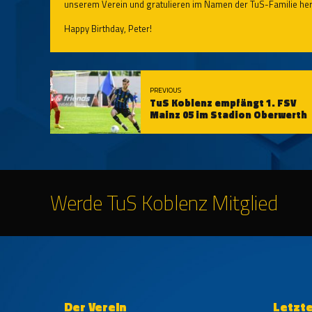
unserem Verein und gratulieren im Namen der TuS-Familie her
Happy Birthday, Peter!
PREVIOUS
TuS Koblenz empfängt 1. FSV
Mainz 05 im Stadion Oberwerth
Werde TuS Koblenz Mitglied
Der Verein
Letzt