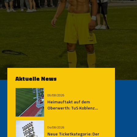
Aktuelle News
06/08/2026
Heimauftakt auf dem
Oberwerth: TuS Koblenz
empfängt den SV
Auersmacher
04/08/2026
Neue Ticketkategorie: Der