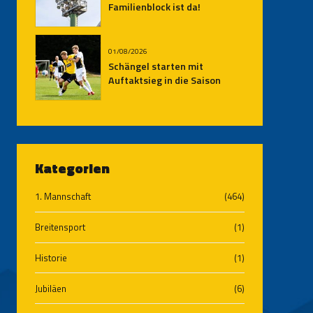
Familienblock ist da!
01/08/2026
Schängel starten mit
Auftaktsieg in die Saison
Kategorien
1. Mannschaft
(464)
Breitensport
(1)
Historie
(1)
Jubiläen
(6)