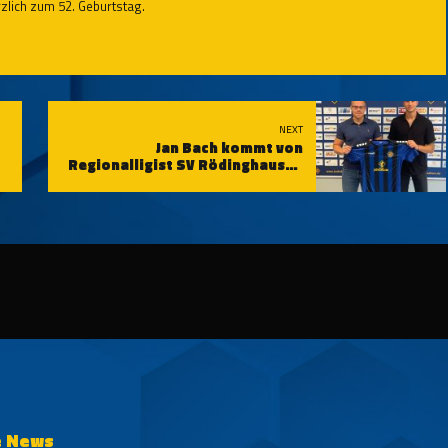
zlich zum 52. Geburtstag.
NEXT
Jan Bach kommt von
Regionalligist SV Rödinghausen
zur TuS Koblenz
e News