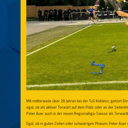
Mit mittlerweile über 28 Jahren bei der TuS Koblenz, gehört Eh
egal, ob als aktiver Torwart auf dem Platz oder an der Seitenli
Peter Auer auch in der neuen Regionalliga-Saison als Torwartt
Egal, ob in guten Zeiten oder schwierigen Phasen: Peter Auer