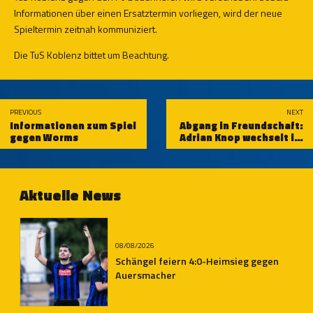
Informationen über einen Ersatztermin vorliegen, wird der neue
Spieltermin zeitnah kommuniziert.
Die TuS Koblenz bittet um Beachtung.
PREVIOUS
NEXT
Informationen zum Spiel
Abgang in Freundschaft:
gegen Worms
Adrian Knop wechselt im
Sommer auf eigenen
Wunsch zu seinem
Heimatverein
Aktuelle News
08/08/2026
Schängel feiern 4:0-Heimsieg gegen
Auersmacher