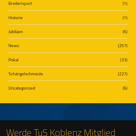
Breitensport
(1)
Historie
(1)
Jubiläen
(6)
News
(257)
Pokal
(33)
Schängelschmiede
(227)
Uncategorized
(6)
Werde TuS Koblenz Mitglied