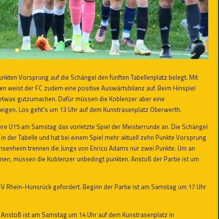
kten Vorsprung auf die Schängel den fünften Tabellenplatz belegt. Mit
en weist der FC zudem eine positive Auswärtsbilanz auf. Beim Hinspiel
 etwas gutzumachen. Dafür müssen die Koblenzer aber eine
eigen. Los geht’s um 13 Uhr auf dem Kunstrasenplatz Oberwerth.
re U15 am Samstag das vorletzte Spiel der Meisterrunde an. Die Schängel
er in der Tabelle und hat bei einem Spiel mehr aktuell zehn Punkte Vorsprung
enheim trennen die Jungs von Enrico Adams nur zwei Punkte. Um an
nen, müssen die Koblenzer unbedingt punkten. Anstoß der Partie ist um
JFV Rhein-Hunsrück gefordert. Beginn der Partie ist am Samstag um 17 Uhr
an. Anstoß ist am Samstag um 14 Uhr auf dem Kunstrasenplatz in