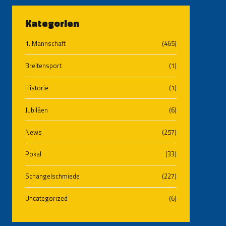
Kategorien
1. Mannschaft
(465)
Breitensport
(1)
Historie
(1)
Jubiläen
(6)
News
(257)
Pokal
(33)
Schängelschmiede
(227)
Uncategorized
(6)