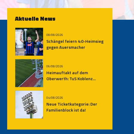
Aktuelle News
08/08/2026
Schängel feiern 4:0-Heimsieg
gegen Auersmacher
06/08/2026
Heimauftakt auf dem
Oberwerth: TuS Koblenz
empfängt den SV
Auersmacher
04/08/2026
Neue Ticketkategorie: Der
Familienblock ist da!