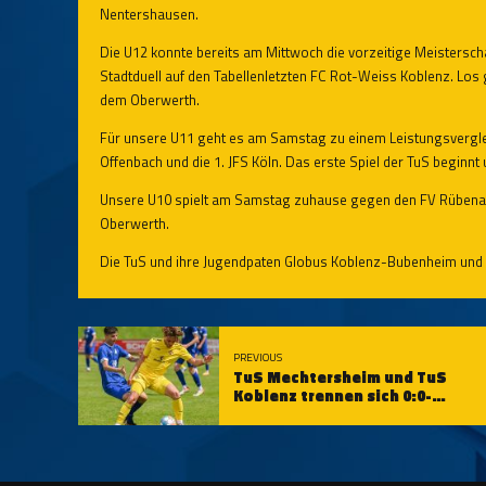
Nentershausen.
Die U12 konnte bereits am Mittwoch die vorzeitige Meisterschaft
Stadtduell auf den Tabellenletzten FC Rot-Weiss Koblenz. Lo
dem Oberwerth.
Für unsere U11 geht es am Samstag zu einem Leistungsvergleic
Offenbach und die 1. JFS Köln. Das erste Spiel der TuS begin
Unsere U10 spielt am Samstag zuhause gegen den FV Rübenach
Oberwerth.
Die TuS und ihre Jugendpaten Globus Koblenz-Bubenheim und
PREVIOUS
TuS Mechtersheim und TuS
Koblenz trennen sich 0:0-
Unentschieden