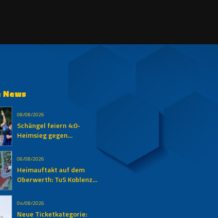
e News
08/08/2026
Schängel feiern 4:0-
Heimsieg gegen
Auersmacher
06/08/2026
Heimauftakt auf dem
Oberwerth: TuS Koblenz
empfängt den SV
Auersmacher
04/08/2026
Neue Ticketkategorie: