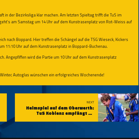
 in der Bezirksliga klar machen. Am letzten Spieltag trifft die TuS im
s geht’s am Samstag um 14 Uhr auf dem Kunstrasenplatz von Rot-Weiss auf
h nach Boppard. Hier treffen die Schängel auf die TSG Wieseck, Kickers
nt um 11:10 Uhr auf dem Kunstrasenplatz in Boppard-Buchenau.
. Angepfiffen wird die Partie um 10 Uhr auf dem Kunstrasenplatz
 Wintec Autoglas wünschen ein erfolgreiches Wochenende!
NEXT
Heimspiel auf dem Oberwerth:
TuS Koblenz empfängt SV
Auersmacher