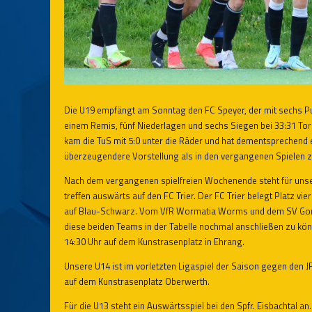
Die U19 empfängt am Sonntag den FC Speyer, der mit sechs Pun
einem Remis, fünf Niederlagen und sechs Siegen bei 33:31 Tor
kam die TuS mit 5:0 unter die Räder und hat dementsprechend
überzeugendere Vorstellung als in den vergangenen Spielen z
Nach dem vergangenen spielfreien Wochenende steht für unse
treffen auswärts auf den FC Trier. Der FC Trier belegt Platz vi
auf Blau-Schwarz. Vom VfR Wormatia Worms und dem SV Gons
diese beiden Teams in der Tabelle nochmal anschließen zu kön
14:30 Uhr auf dem Kunstrasenplatz in Ehrang.
Unsere U14 ist im vorletzten Ligaspiel der Saison gegen den 
auf dem Kunstrasenplatz Oberwerth.
Für die U13 steht ein Auswärtsspiel bei den Spfr. Eisbachtal 