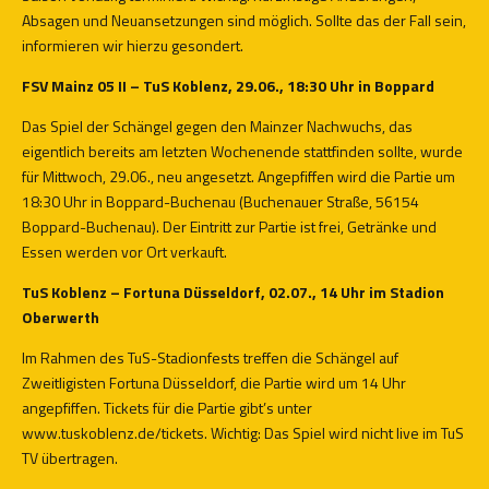
Absagen und Neuansetzungen sind möglich. Sollte das der Fall sein,
informieren wir hierzu gesondert.
FSV Mainz 05 II – TuS Koblenz, 29.06., 18:30 Uhr in Boppard
Das Spiel der Schängel gegen den Mainzer Nachwuchs, das
eigentlich bereits am letzten Wochenende stattfinden sollte, wurde
für Mittwoch, 29.06., neu angesetzt. Angepfiffen wird die Partie um
18:30 Uhr in Boppard-Buchenau (Buchenauer Straße, 56154
Boppard-Buchenau). Der Eintritt zur Partie ist frei, Getränke und
Essen werden vor Ort verkauft.
TuS Koblenz – Fortuna Düsseldorf, 02.07., 14 Uhr im Stadion
Oberwerth
Im Rahmen des TuS-Stadionfests treffen die Schängel auf
Zweitligisten Fortuna Düsseldorf, die Partie wird um 14 Uhr
angepfiffen. Tickets für die Partie gibt’s unter
www.tuskoblenz.de/tickets
. Wichtig: Das Spiel wird nicht live im TuS
TV übertragen.