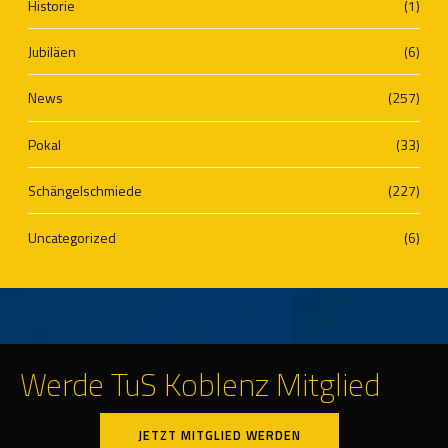
Historie
(1)
Jubiläen
(6)
News
(257)
Pokal
(33)
Schängelschmiede
(227)
Uncategorized
(6)
Werde TuS Koblenz Mitglied
JETZT MITGLIED WERDEN