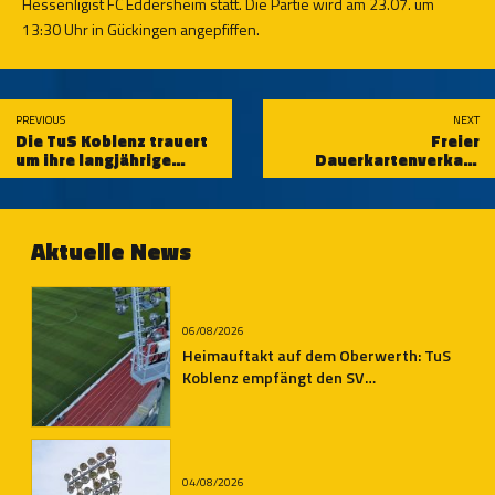
Hessenligist FC Eddersheim statt. Die Partie wird am 23.07. um
13:30 Uhr in Gückingen angepfiffen.
PREVIOUS
NEXT
Die TuS Koblenz trauert
Freier
um ihre langjährige
Dauerkartenverkauf
Mitarbeiterin Inge Drüke
gestartet
Aktuelle News
06/08/2026
Heimauftakt auf dem Oberwerth: TuS
Koblenz empfängt den SV
Auersmacher
04/08/2026