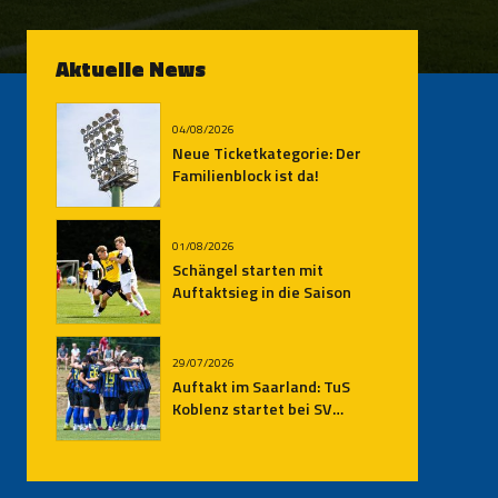
Aktuelle News
04/08/2026
Neue Ticketkategorie: Der
Familienblock ist da!
01/08/2026
Schängel starten mit
Auftaktsieg in die Saison
29/07/2026
Auftakt im Saarland: TuS
Koblenz startet bei SV
Elversberg II in die neue
Oberliga-Saison