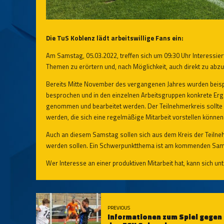
Die TuS Koblenz lädt arbeitswillige Fans ein:
Am Samstag, 05.03.2022, treffen sich um 09:30 Uhr Interessie
Themen zu erörtern und, nach Möglichkeit, auch direkt zu abzu
Bereits Mitte November des vergangenen Jahres wurden beis
besprochen und in den einzelnen Arbeitsgruppen konkrete Ergebn
genommen und bearbeitet werden. Der Teilnehmerkreis sollte 
werden, die sich eine regelmäßige Mitarbeit vorstellen können
Auch an diesem Samstag sollen sich aus dem Kreis der Teiln
werden sollen. Ein Schwerpunktthema ist am kommenden Sams
Wer Interesse an einer produktiven Mitarbeit hat, kann sich 
PREVIOUS
Informationen zum Spiel gegen