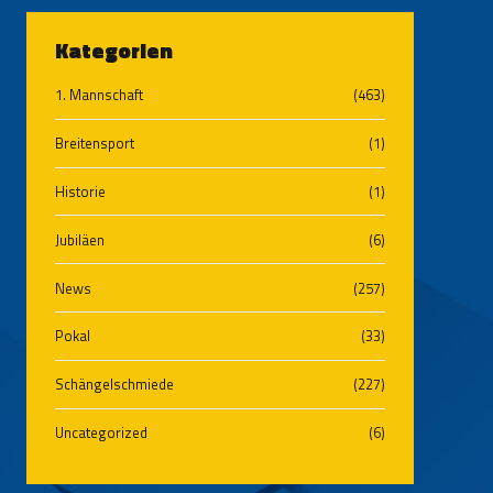
Kategorien
1. Mannschaft
(463)
Breitensport
(1)
Historie
(1)
Jubiläen
(6)
News
(257)
Pokal
(33)
Schängelschmiede
(227)
Uncategorized
(6)