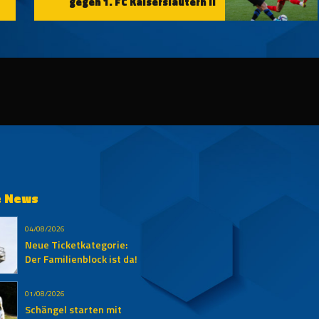
gegen 1. FC Kaiserslautern II
e News
04/08/2026
Neue Ticketkategorie:
Der Familienblock ist da!
01/08/2026
Schängel starten mit