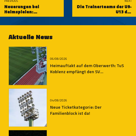
PREVIOUS
NEXT
Neuerungen bei
Die Trainerteams der U9-
Heimspielen:
U13 der
Trinkbechersystem,
Schängelschmiede sind
Ticketing und Einlass im
bereit für die Saison
Fokus
23/24
Aktuelle News
06/08/2026
Heimauftakt auf dem Oberwerth: TuS
Koblenz empfängt den SV
Auersmacher
04/08/2026
Neue Ticketkategorie: Der
Familienblock ist da!