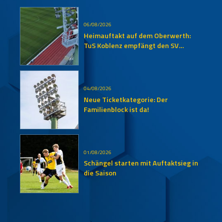
06/08/2026
Heimauftakt auf dem Oberwerth:
TuS Koblenz empfängt den SV
Auersmacher
04/08/2026
Neue Ticketkategorie: Der
Familienblock ist da!
01/08/2026
Schängel starten mit Auftaktsieg in
die Saison