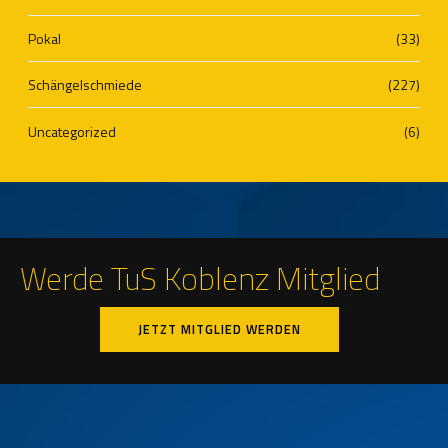
Pokal
(33)
Schängelschmiede
(227)
Uncategorized
(6)
Werde TuS Koblenz Mitglied
JETZT MITGLIED WERDEN