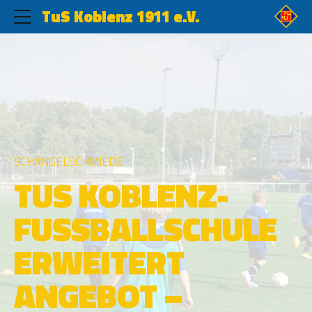
TuS Koblenz 1911 e.V.
SCHÄNGELSCHMIEDE
TUS KOBLENZ-
FUSSBALLSCHULE E
RWEITERT A
NGEBOT – K