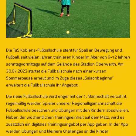
Die TuS Koblenz-Fußballschule steht für Spaß an Bewegung und
Fußball, seit vielen Jahren trainieren Kinder im Alter von 6-12 Jahren
sonntagvormittags auf dem Gelände des Stadion Oberwerth. Am
30.07.2023 startet die Fußballschule nach einer kurzen
Sommerpause erneut und im Zuge dieses „Saisonbeginns“
erweitert die Fußballschule ihr Angebot:
Die neue Fußballschule wird enger mit der 1. Mannschaft verzahnt,
regelmäßig werden Spieler unserer Regionalligamannschaft die
Fußballschule besuchen und Übungen mit den Kindern absolvieren.
Neben der wöchentlichen Trainingseinheit auf dem Platz, wird es
zusätzlich ein digitales Trainingsangebot per App geben. In der App
werden Übungen und kleinere Challenges an die Kinder